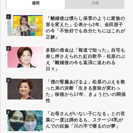
週間
月間
「離婚後は慣らし保育のように家族の
形を変えた」公表から2年、金田朋子
の今「不恰好でも自分たちにはこれが
正解」
多額の借金は「報道で知った」自宅も
差し押さえられた紅白歌手・松原のぶ
え「離婚後の今も返済に追われる
日々」
「僕の腎臓あげるよ」松原のぶえを救
った弟の決断「生きる意味が変わっ
た」移植から17年、きょうだいの関係
性
「お母さんがいない子になる」との言
葉に一度は諦めるも、ステージ4乳が
んでの妊娠「川の字で寝るのが夢」