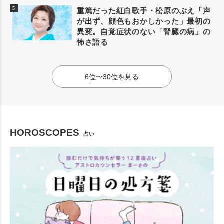
重篤だった紅白歌手・松原のぶえ「声
が出ず、顔色もおかしかった」最初の
異変。自覚症状のない「腎臓の病」の
怖さ語る
6位〜30位を見る
HOROSCOPES
占い