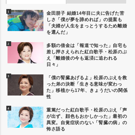
金田朋子 結婚14年目に夫に告げた苦
しさ「僕が夢を諦めれば」の提案も
「夫婦が人生をまっとうするため離婚
を選んだ」
多額の借金は「報道で知った」自宅も
差し押さえられた紅白歌手・松原のぶ
え「離婚後の今も返済に追われる
日々」
「僕の腎臓あげるよ」松原のぶえを救
った弟の決断「生きる意味が変わっ
た」移植から17年、きょうだいの関係
性
重篤だった紅白歌手・松原のぶえ「声
が出ず、顔色もおかしかった」最初の
異変。自覚症状のない「腎臓の病」の
怖さ語る