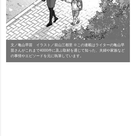
文／亀山早苗 イラスト／前山三都里 ※この連載はライターの亀山早
苗さんがこれまで4000件に及ぶ取材を通じて知った、夫婦や家族など
の事情やエピソードを元に執筆しています。