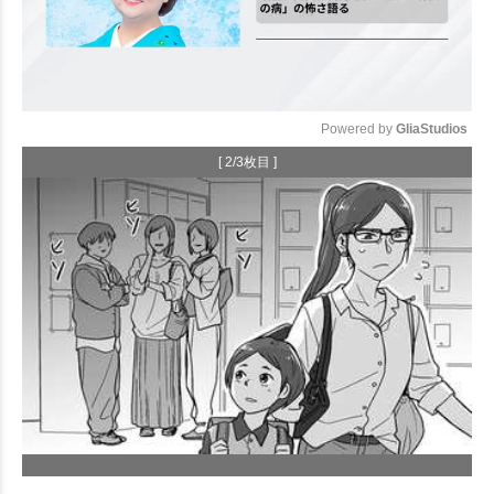
Powered by 
GliaStudios
[ 2/3枚目 ]
Mute