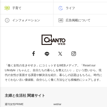
子育て
ライフ
インフォメーション
広告掲載について
「働く女性の生きやすさ」にコミットするWEBメディア。「Reset our
Lifestyle（ちゃんと、自分たちの暮らしを整えたい）」という想いから、現
代の女性が直面する課題や解決法を紹介。暮らしの話題はもちろん、時代に
そぐわない古い価値観、自分らしく働く方法なども積極的にシェアします。
主婦と生活社 関連サイト
週刊女性PRIME
web!ar