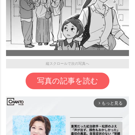
縦スクロールで次の写真へ
写真の記事を読む
もっと見る
arrow_forward_ios