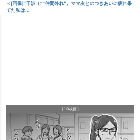
＜[画像]“干渉”に“仲間外れ”。ママ友とのつきあいに疲れ果
てた私は…
[ 1/3枚目 ]