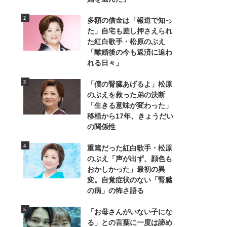
多額の借金は「報道で知っ
た」自宅も差し押さえられ
た紅白歌手・松原のぶえ
「離婚後の今も返済に追わ
れる日々」
「僕の腎臓あげるよ」松原
のぶえを救った弟の決断
「生きる意味が変わった」
移植から17年、きょうだい
の関係性
重篤だった紅白歌手・松原
のぶえ「声が出ず、顔色も
おかしかった」最初の異
変。自覚症状のない「腎臓
の病」の怖さ語る
「お母さんがいない子にな
る」との言葉に一度は諦め