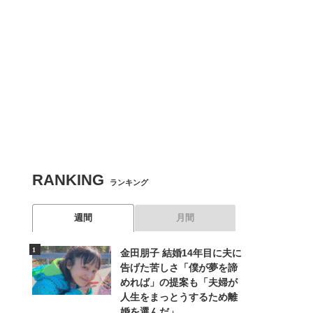
関連記事
RANKING
55万本を売り上げた自然派シャンプー「uruotte（うる
ランキング
力
週間
月間
金田朋子 結婚14年目に夫に
「五島椿」のチカラで実現！「ON＆DO」の冷えない肌づ
告げた苦しさ「僕が夢を諦
めれば」の提案も「夫婦が
人生をまっとうするため離
婚を選んだ」