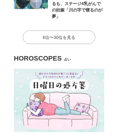
るも、ステージ4乳がんで
の妊娠「川の字で寝るのが
夢」
6位〜30位を見る
HOROSCOPES
占い