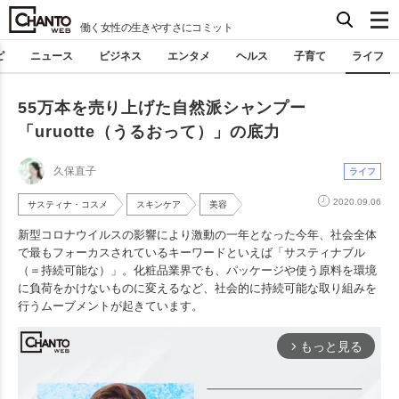
働く女性の生きやすさにコミット
ピ
ニュース
ビジネス
エンタメ
ヘルス
子育て
ライフ
55万本を売り上げた自然派シャンプー
「uruotte（うるおって）」の底力
久保直子
ライフ
2020.09.06
サスティナ・コスメ
スキンケア
美容
新型コロナウイルスの影響により激動の一年となった今年、社会全体
で最もフォーカスされているキーワードといえば「サスティナブル
（＝持続可能な）」。化粧品業界でも、パッケージや使う原料を環境
に負荷をかけないものに変えるなど、社会的に持続可能な取り組みを
行うムーブメントが起きています。
もっと見る
arrow_forward_ios