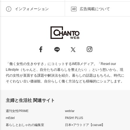
インフォメーション
広告掲載について
「働く女性の生きやすさ」にコミットするWEBメディア。「Reset our
Lifestyle（ちゃんと、自分たちの暮らしを整えたい）」という想いから、現
代の女性が直面する課題や解決法を紹介。暮らしの話題はもちろん、時代に
そぐわない古い価値観、自分らしく働く方法なども積極的にシェアします。
主婦と生活社 関連サイト
週刊女性PRIME
web!ar
mEdel
PASH! PLUS
暮らしとおしゃれの編集室
日本×アウトドア【cazual】