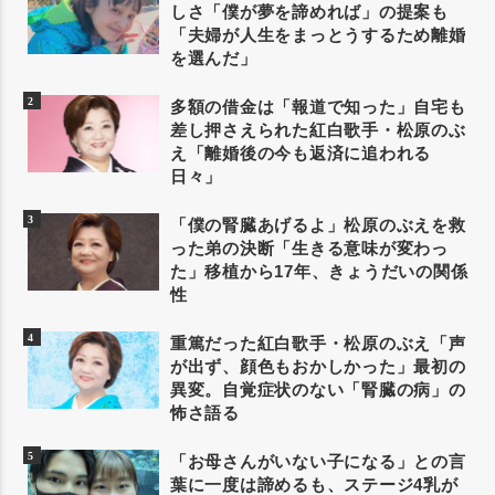
しさ「僕が夢を諦めれば」の提案も
「夫婦が人生をまっとうするため離婚
を選んだ」
多額の借金は「報道で知った」自宅も
差し押さえられた紅白歌手・松原のぶ
え「離婚後の今も返済に追われる
日々」
「僕の腎臓あげるよ」松原のぶえを救
った弟の決断「生きる意味が変わっ
た」移植から17年、きょうだいの関係
性
重篤だった紅白歌手・松原のぶえ「声
が出ず、顔色もおかしかった」最初の
異変。自覚症状のない「腎臓の病」の
怖さ語る
「お母さんがいない子になる」との言
葉に一度は諦めるも、ステージ4乳が