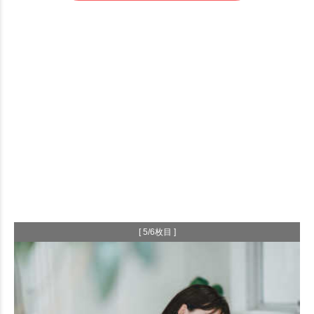
[ 5/6枚目 ]