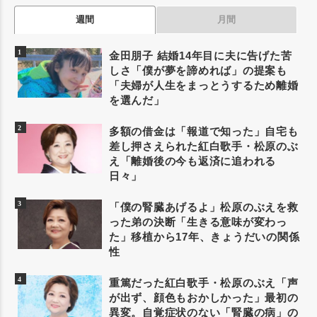
週間
月間
金田朋子 結婚14年目に夫に告げた苦
しさ「僕が夢を諦めれば」の提案も
「夫婦が人生をまっとうするため離婚
を選んだ」
多額の借金は「報道で知った」自宅も
差し押さえられた紅白歌手・松原のぶ
え「離婚後の今も返済に追われる
日々」
「僕の腎臓あげるよ」松原のぶえを救
った弟の決断「生きる意味が変わっ
た」移植から17年、きょうだいの関係
性
重篤だった紅白歌手・松原のぶえ「声
が出ず、顔色もおかしかった」最初の
異変。自覚症状のない「腎臓の病」の