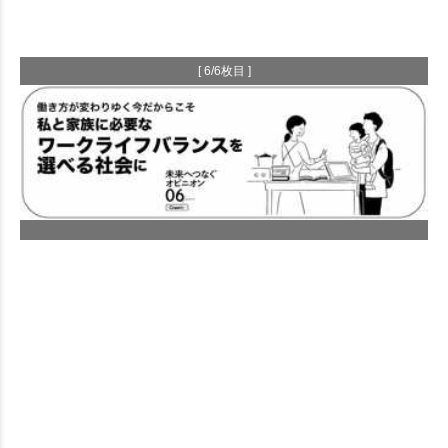
[ 6/6枚目 ]