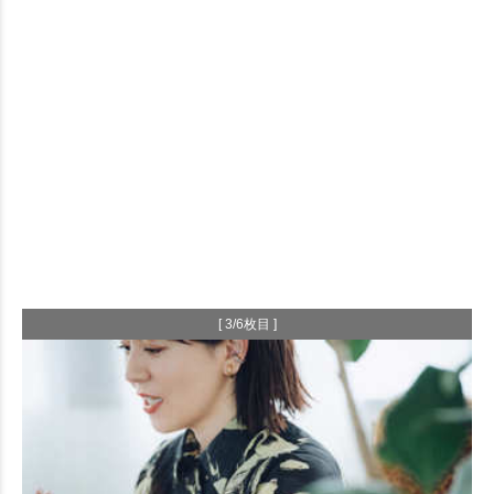
[ 3/6枚目 ]