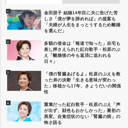
金田朋子 結婚14年目に夫に告げた苦
しさ「僕が夢を諦めれば」の提案も
「夫婦が人生をまっとうするため離婚
を選んだ」
多額の借金は「報道で知った」自宅も
差し押さえられた紅白歌手・松原のぶ
え「離婚後の今も返済に追われる
日々」
「僕の腎臓あげるよ」松原のぶえを救
った弟の決断「生きる意味が変わっ
た」移植から17年、きょうだいの関係
性
重篤だった紅白歌手・松原のぶえ「声
が出ず、顔色もおかしかった」最初の
異変。自覚症状のない「腎臓の病」の
怖さ語る