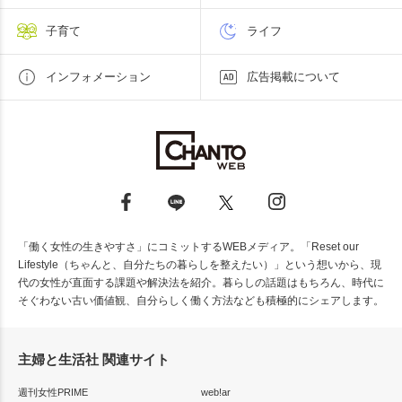
子育て
ライフ
インフォメーション
広告掲載について
「働く女性の生きやすさ」にコミットするWEBメディア。「Reset our
Lifestyle（ちゃんと、自分たちの暮らしを整えたい）」という想いから、現
代の女性が直面する課題や解決法を紹介。暮らしの話題はもちろん、時代に
そぐわない古い価値観、自分らしく働く方法なども積極的にシェアします。
主婦と生活社 関連サイト
週刊女性PRIME
web!ar