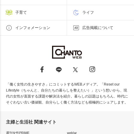
子育て
ライフ
インフォメーション
広告掲載について
「働く女性の生きやすさ」にコミットするWEBメディア。「Reset our
Lifestyle（ちゃんと、自分たちの暮らしを整えたい）」という想いから、現
代の女性が直面する課題や解決法を紹介。暮らしの話題はもちろん、時代に
そぐわない古い価値観、自分らしく働く方法なども積極的にシェアします。
主婦と生活社 関連サイト
週刊女性PRIME
web!ar