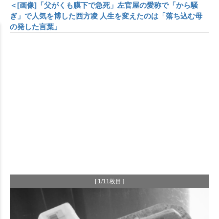
＜[画像]「父がくも膜下で急死」左官屋の愛称で「から騒
ぎ」で人気を博した西方凌 人生を変えたのは「落ち込む母
の発した言葉」
[ 1/11枚目 ]