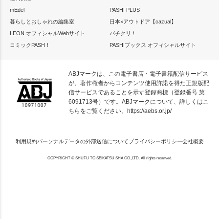
mEdel
PASH! PLUS
暮らしとおしゃれの編集室
日本×アウトドア【cazual】
LEON オフィシャルWebサイト
パチクリ！
コミックPASH！
PASH!ブックス オフィシャルサイト
ABJマークは、この電子書店・電子書籍配信サービス
が、著作権者からコンテンツ使用許諾を得た正規版配
信サービスであることを示す登録商標（登録番号 第
6091713号）です。ABJマークについて、詳しくはこ
ちらをご覧ください。
https://aebs.or.jp/
利用規約
パーソナルデータの外部送信について
プライバシーポリシー
会社概要
COPYRIGHT © SHUFU TO SEIKATSU SHA CO.,LTD. All rights reserved.