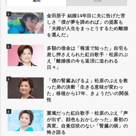
週間
月間
金田朋子 結婚14年目に夫に告げた苦
しさ「僕が夢を諦めれば」の提案も
「夫婦が人生をまっとうするため離婚
を選んだ」
多額の借金は「報道で知った」自宅も
差し押さえられた紅白歌手・松原のぶ
え「離婚後の今も返済に追われる
日々」
「僕の腎臓あげるよ」松原のぶえを救
った弟の決断「生きる意味が変わっ
た」移植から17年、きょうだいの関係
性
重篤だった紅白歌手・松原のぶえ「声
が出ず、顔色もおかしかった」最初の
異変。自覚症状のない「腎臓の病」の
怖さ語る