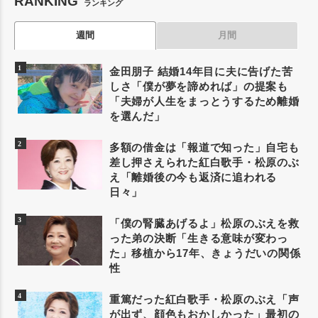
RANKING
ランキング
週間
月間
金田朋子 結婚14年目に夫に告げた苦
しさ「僕が夢を諦めれば」の提案も
「夫婦が人生をまっとうするため離婚
を選んだ」
多額の借金は「報道で知った」自宅も
差し押さえられた紅白歌手・松原のぶ
え「離婚後の今も返済に追われる
日々」
「僕の腎臓あげるよ」松原のぶえを救
った弟の決断「生きる意味が変わっ
た」移植から17年、きょうだいの関係
性
重篤だった紅白歌手・松原のぶえ「声
が出ず、顔色もおかしかった」最初の