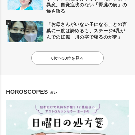
異変。自覚症状のない「腎臓の病」の
怖さ語る
「お母さんがいない子になる」との言
葉に一度は諦めるも、ステージ4乳が
んでの妊娠「川の字で寝るのが夢」
6位〜30位を見る
HOROSCOPES
占い