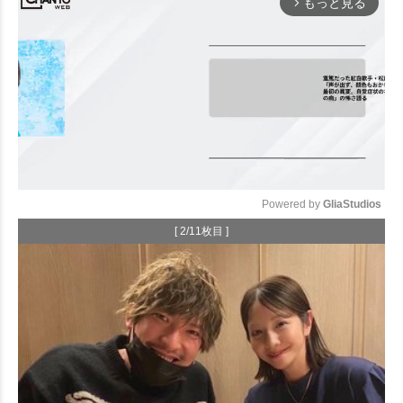
もっと見る
arrow_forward_ios
Powered by 
GliaStudios
[ 2/11枚目 ]
Mute