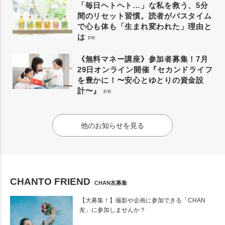
「毎日ヘトヘト…」な私を救う、5分
間のリセット習慣。読者がバスタイム
で心も体も「生まれ変われた」理由と
は
PR
《無料マネー講座》参加者募集！7月
29日オンライン開催『セカンドライフ
を豊かに！〜安心とゆとりの資金設
計〜』
PR
他のお知らせを見る
CHANTO FRIEND
CHAN友募集
【大募集！】撮影や企画に参加できる「CHAN
友」に参加しませんか？