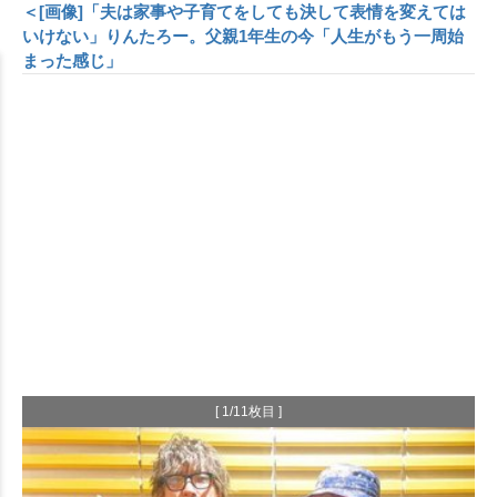
＜[画像]「夫は家事や子育てをしても決して表情を変えては
いけない」りんたろー。父親1年生の今「人生がもう一周始
まった感じ」
[ 1/11枚目 ]