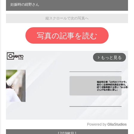
妊娠時の紺野さん
縦スクロールで次の写真へ
写真の記事を読む
もっと見る
arrow_forward_ios
Powered by 
GliaStudios
[ 2/19枚目 ]