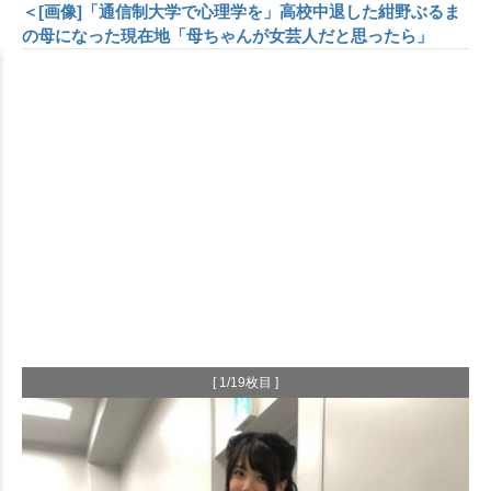
＜[画像]「通信制大学で心理学を」高校中退した紺野ぶるま
の母になった現在地「母ちゃんが女芸人だと思ったら」
[ 1/19枚目 ]