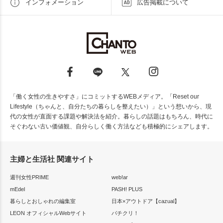
インフォメーション
広告掲載について
「働く女性の生きやすさ」にコミットするWEBメディア。「Reset our
Lifestyle（ちゃんと、自分たちの暮らしを整えたい）」という想いから、現
代の女性が直面する課題や解決法を紹介。暮らしの話題はもちろん、時代に
そぐわない古い価値観、自分らしく働く方法なども積極的にシェアします。
主婦と生活社 関連サイト
週刊女性PRIME
web!ar
mEdel
PASH! PLUS
暮らしとおしゃれの編集室
日本×アウトドア【cazual】
LEON オフィシャルWebサイト
パチクリ！