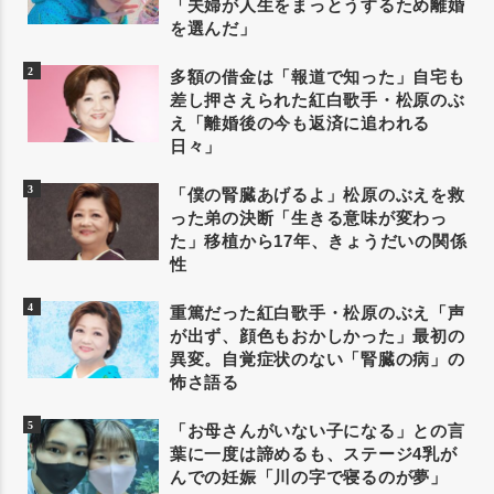
「夫婦が人生をまっとうするため離婚
を選んだ」
多額の借金は「報道で知った」自宅も
差し押さえられた紅白歌手・松原のぶ
え「離婚後の今も返済に追われる
日々」
「僕の腎臓あげるよ」松原のぶえを救
った弟の決断「生きる意味が変わっ
た」移植から17年、きょうだいの関係
性
重篤だった紅白歌手・松原のぶえ「声
が出ず、顔色もおかしかった」最初の
異変。自覚症状のない「腎臓の病」の
怖さ語る
「お母さんがいない子になる」との言
葉に一度は諦めるも、ステージ4乳が
んでの妊娠「川の字で寝るのが夢」