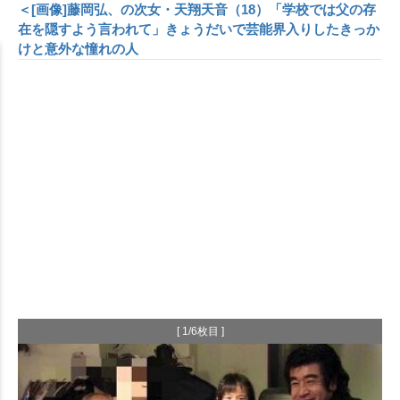
＜[画像]藤岡弘、の次女・天翔天音（18）「学校では父の存
在を隠すよう言われて」きょうだいで芸能界入りしたきっか
けと意外な憧れの人
[ 1/6枚目 ]