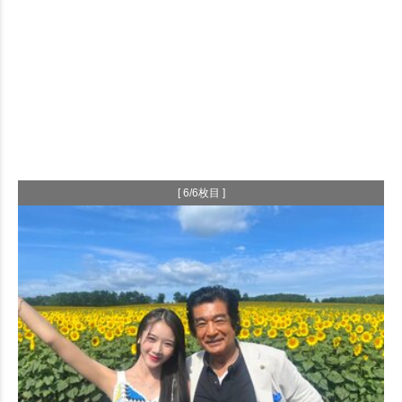
[ 6/6枚目 ]