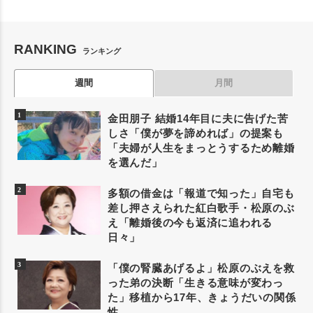
RANKING
ランキング
週間
月間
金田朋子 結婚14年目に夫に告げた苦
しさ「僕が夢を諦めれば」の提案も
「夫婦が人生をまっとうするため離婚
を選んだ」
多額の借金は「報道で知った」自宅も
差し押さえられた紅白歌手・松原のぶ
え「離婚後の今も返済に追われる
日々」
「僕の腎臓あげるよ」松原のぶえを救
った弟の決断「生きる意味が変わっ
た」移植から17年、きょうだいの関係
性