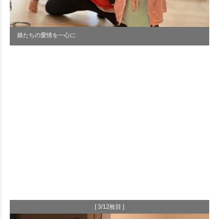
娘たちの愛情を一心に
[ 3/12枚目 ]