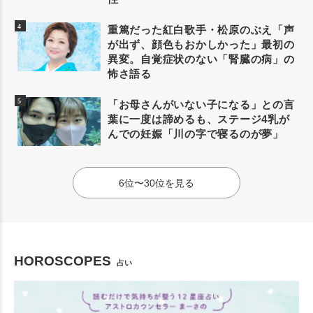
重篤だった紅白歌手・松原のぶえ「声
が出ず、顔色もおかしかった」最初の
異変。自覚症状のない「腎臓の病」の
怖さ語る
「お母さんがいない子になる」との言
葉に一度は諦めるも、ステージ4乳が
んでの妊娠「川の字で寝るのが夢」
6位〜30位を見る
HOROSCOPES
占い