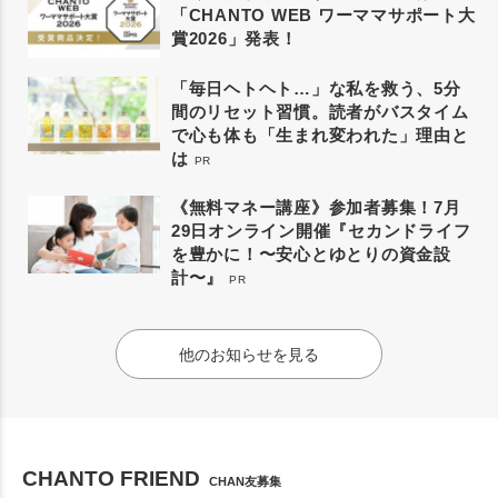
「CHANTO WEB ワーママサポート大
賞2026」発表！
「毎日ヘトヘト…」な私を救う、5分
間のリセット習慣。読者がバスタイム
で心も体も「生まれ変われた」理由と
は
PR
《無料マネー講座》参加者募集！7月
29日オンライン開催『セカンドライフ
を豊かに！〜安心とゆとりの資金設
計〜』
PR
他のお知らせを見る
CHANTO FRIEND
CHAN友募集