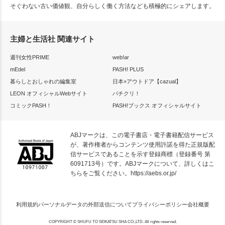
そぐわない古い価値観、自分らしく働く方法なども積極的にシェアします。
主婦と生活社 関連サイト
週刊女性PRIME
web!ar
mEdel
PASH! PLUS
暮らしとおしゃれの編集室
日本×アウトドア【cazual】
LEON オフィシャルWebサイト
パチクリ！
コミックPASH！
PASH!ブックス オフィシャルサイト
ABJマークは、この電子書店・電子書籍配信サービス
が、著作権者からコンテンツ使用許諾を得た正規版配
信サービスであることを示す登録商標（登録番号 第
6091713号）です。ABJマークについて、詳しくはこ
ちらをご覧ください。
https://aebs.or.jp/
利用規約
パーソナルデータの外部送信について
プライバシーポリシー
会社概要
COPYRIGHT © SHUFU TO SEIKATSU SHA CO.,LTD. All rights reserved.