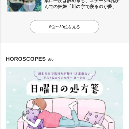
葉に一度は諦めるも、ステージ4乳が
んでの妊娠「川の字で寝るのが夢」
6位〜30位を見る
HOROSCOPES
占い