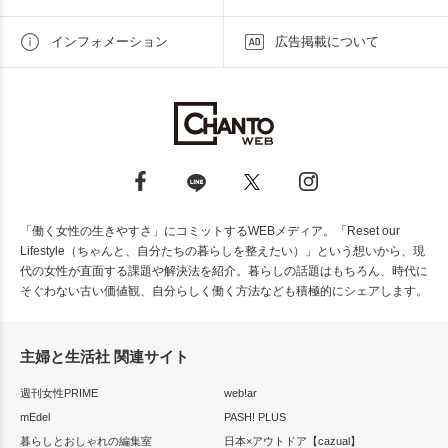
インフォメーション
広告掲載について
「働く女性の生きやすさ」にコミットするWEBメディア。「Reset our
Lifestyle（ちゃんと、自分たちの暮らしを整えたい）」という想いから、現
代の女性が直面する課題や解決法を紹介。暮らしの話題はもちろん、時代に
そぐわない古い価値観、自分らしく働く方法なども積極的にシェアします。
主婦と生活社 関連サイト
週刊女性PRIME
web!ar
mEdel
PASH! PLUS
暮らしとおしゃれの編集室
日本×アウトドア【cazual】