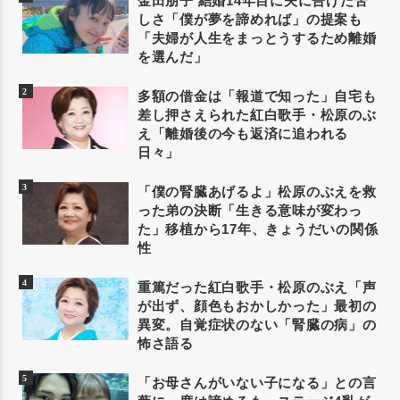
金田朋子 結婚14年目に夫に告げた苦
しさ「僕が夢を諦めれば」の提案も
「夫婦が人生をまっとうするため離婚
を選んだ」
多額の借金は「報道で知った」自宅も
差し押さえられた紅白歌手・松原のぶ
え「離婚後の今も返済に追われる
日々」
「僕の腎臓あげるよ」松原のぶえを救
った弟の決断「生きる意味が変わっ
た」移植から17年、きょうだいの関係
性
重篤だった紅白歌手・松原のぶえ「声
が出ず、顔色もおかしかった」最初の
異変。自覚症状のない「腎臓の病」の
怖さ語る
「お母さんがいない子になる」との言