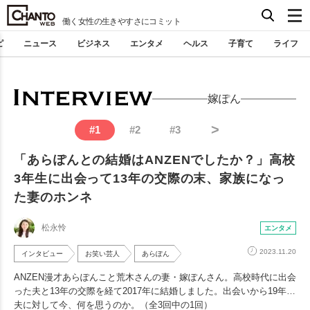
働く女性の生きやすさにコミット
ピ
ニュース
ビジネス
エンタメ
ヘルス
子育て
ライフ
嫁ぽん
>
#
1
#
2
#
3
「あらぽんとの結婚はANZENでしたか？」高校
3年生に出会って13年の交際の末、家族になっ
た妻のホンネ
松永怜
エンタメ
2023.11.20
インタビュー
お笑い芸人
あらぽん
ANZEN漫才あらぽんこと荒木さんの妻・嫁ぽんさん。高校時代に出会
った夫と13年の交際を経て2017年に結婚しました。出会いから19年…
夫に対して今、何を思うのか。（全3回中の1回）