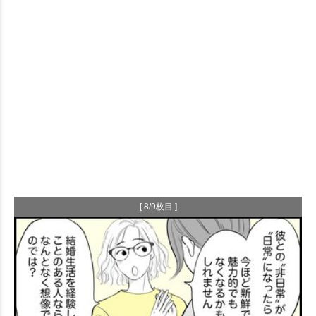
[ 8/9枚目 ]