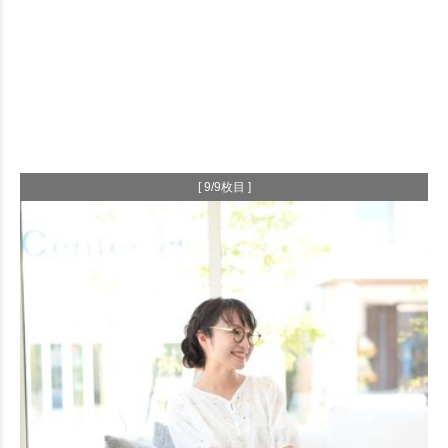
[ 9/9枚目 ]