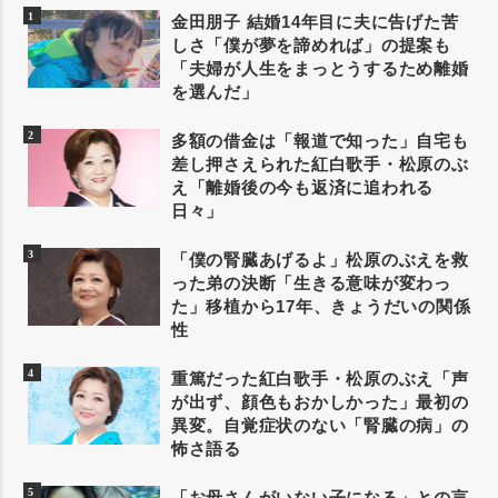
金田朋子 結婚14年目に夫に告げた苦
しさ「僕が夢を諦めれば」の提案も
「夫婦が人生をまっとうするため離婚
を選んだ」
多額の借金は「報道で知った」自宅も
差し押さえられた紅白歌手・松原のぶ
え「離婚後の今も返済に追われる
日々」
「僕の腎臓あげるよ」松原のぶえを救
った弟の決断「生きる意味が変わっ
た」移植から17年、きょうだいの関係
性
重篤だった紅白歌手・松原のぶえ「声
が出ず、顔色もおかしかった」最初の
異変。自覚症状のない「腎臓の病」の
怖さ語る
「お母さんがいない子になる」との言