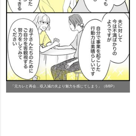
「元カレと再会…収入減の夫より魅力を感じてしまう」（8/8P）