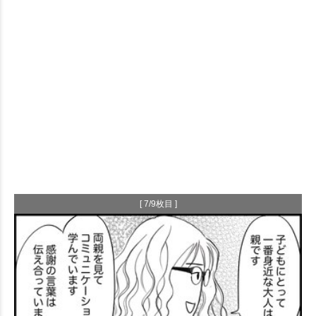
[ 7/9枚目 ]