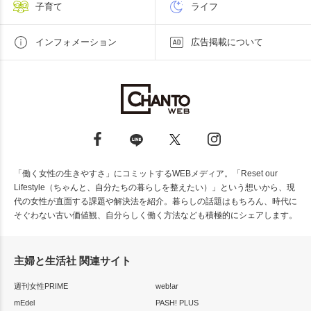
子育て
ライフ
インフォメーション
広告掲載について
「働く女性の生きやすさ」にコミットするWEBメディア。「Reset our
Lifestyle（ちゃんと、自分たちの暮らしを整えたい）」という想いから、現
代の女性が直面する課題や解決法を紹介。暮らしの話題はもちろん、時代に
そぐわない古い価値観、自分らしく働く方法なども積極的にシェアします。
主婦と生活社 関連サイト
週刊女性PRIME
web!ar
mEdel
PASH! PLUS