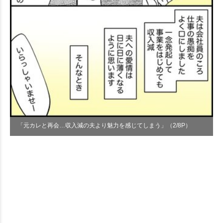
「元カレと再会…収入減の夫より魅力を感じてしまう」（2/8P）