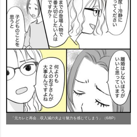
「元カレと再会…収入減の夫より魅力を感じてしまう」（6/8P）