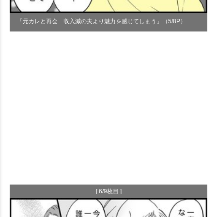
「元カレと再会…収入減の夫より魅力を感じてしまう」（5/8P）
[ 6/9枚目 ]