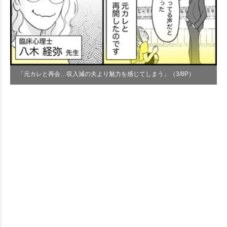
「元カレと再会…収入減の夫より魅力を感じてしまう」（3/8P）