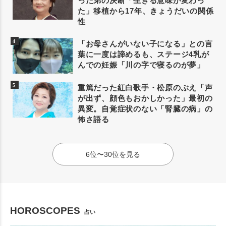
った弟の決断「生きる意味が変わっ
た」移植から17年、きょうだいの関係
性
「お母さんがいない子になる」との言
葉に一度は諦めるも、ステージ4乳が
んでの妊娠「川の字で寝るのが夢」
重篤だった紅白歌手・松原のぶえ「声
が出ず、顔色もおかしかった」最初の
異変。自覚症状のない「腎臓の病」の
怖さ語る
6位〜30位を見る
HOROSCOPES
占い