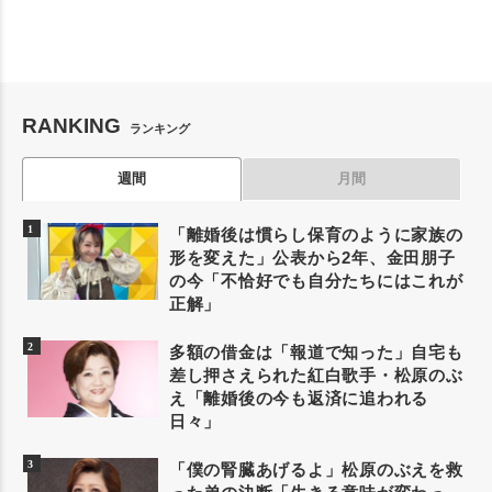
RANKING
ランキング
週間
月間
「離婚後は慣らし保育のように家族の
形を変えた」公表から2年、金田朋子
の今「不恰好でも自分たちにはこれが
正解」
多額の借金は「報道で知った」自宅も
差し押さえられた紅白歌手・松原のぶ
え「離婚後の今も返済に追われる
日々」
「僕の腎臓あげるよ」松原のぶえを救