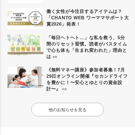
働く女性が今注目するアイテムは？
「CHANTO WEB ワーママサポート大
賞2026」発表！
「毎日ヘトヘト…」な私を救う、5分
間のリセット習慣。読者がバスタイム
で心も体も「生まれ変われた」理由と
は
PR
《無料マネー講座》参加者募集！7月
29日オンライン開催『セカンドライフ
を豊かに！〜安心とゆとりの資金設
計〜』
PR
他のお知らせを見る