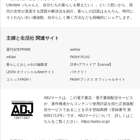
Lifestyle（ちゃんと、自分たちの暮らしを整えたい）」という想いから、現
代の女性が直面する課題や解決法を紹介。暮らしの話題はもちろん、時代に
そぐわない古い価値観、自分らしく働く方法なども積極的にシェアします。
主婦と生活社 関連サイト
週刊女性PRIME
web!ar
mEdel
PASH! PLUS
暮らしとおしゃれの編集室
日本×アウトドア【cazual】
LEON オフィシャルWebサイト
パチクリ！
コミックPASH！
PASH!ブックス オフィシャルサイト
ABJマークは、この電子書店・電子書籍配信サービス
が、著作権者からコンテンツ使用許諾を得た正規版配
信サービスであることを示す登録商標（登録番号 第
6091713号）です。ABJマークについて、詳しくはこ
ちらをご覧ください。
https://aebs.or.jp/