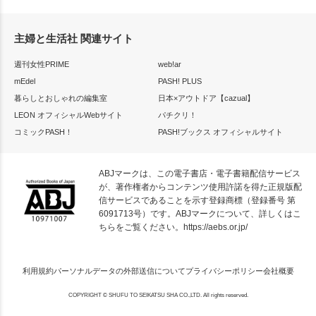
主婦と生活社 関連サイト
週刊女性PRIME
web!ar
mEdel
PASH! PLUS
暮らしとおしゃれの編集室
日本×アウトドア【cazual】
LEON オフィシャルWebサイト
パチクリ！
コミックPASH！
PASH!ブックス オフィシャルサイト
ABJマークは、この電子書店・電子書籍配信サービス
が、著作権者からコンテンツ使用許諾を得た正規版配
信サービスであることを示す登録商標（登録番号 第
6091713号）です。ABJマークについて、詳しくはこ
ちらをご覧ください。
https://aebs.or.jp/
利用規約
パーソナルデータの外部送信について
プライバシーポリシー
会社概要
COPYRIGHT © SHUFU TO SEIKATSU SHA CO.,LTD. All rights reserved.