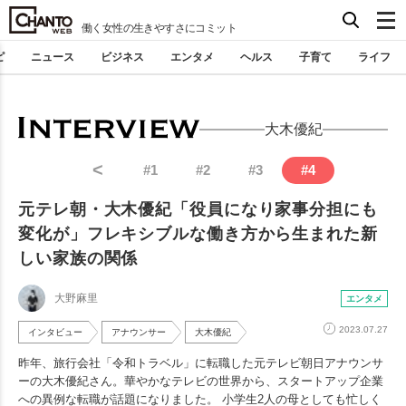
働く女性の生きやすさにコミット
ピ
ニュース
ビジネス
エンタメ
ヘルス
子育て
ライフ
大木優紀
<
#
1
#
2
#
3
#
4
元テレ朝・大木優紀「役員になり家事分担にも
変化が」フレキシブルな働き方から生まれた新
しい家族の関係
大野麻里
エンタメ
2023.07.27
インタビュー
アナウンサー
大木優紀
昨年、旅行会社「令和トラベル」に転職した元テレビ朝日アナウンサ
ーの大木優紀さん。華やかなテレビの世界から、スタートアップ企業
への異例な転職が話題になりました。 小学生2人の母としても忙しく