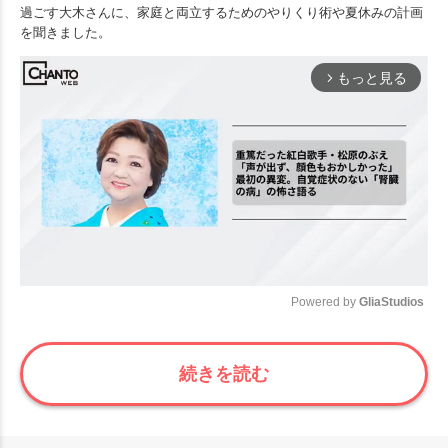
過ごす大木さんに、家庭と両立するためのやりくり術や夏休みの計画
を聞きました。
もっと見る
arrow_forward_ios
Powered by 
GliaStudios
Mute
続きを読む