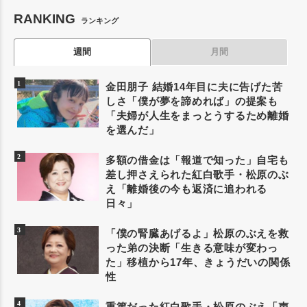
RANKING
ランキング
週間
月間
金田朋子 結婚14年目に夫に告げた苦
しさ「僕が夢を諦めれば」の提案も
「夫婦が人生をまっとうするため離婚
を選んだ」
多額の借金は「報道で知った」自宅も
差し押さえられた紅白歌手・松原のぶ
え「離婚後の今も返済に追われる
日々」
「僕の腎臓あげるよ」松原のぶえを救
った弟の決断「生きる意味が変わっ
た」移植から17年、きょうだいの関係
性
重篤だった紅白歌手・松原のぶえ「声