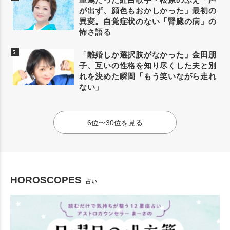
が出ず、顔色もおかしかった」最初の
異変。自覚症状のない「腎臓の病」の
怖さ語る
「離婚しか選択肢がなかった」金田朋
子、互いの性格を知り尽くした夫と別
れを決めた瞬間「もう笑いながら走れ
ない」
6位〜30位を見る
HOROSCOPES
占い