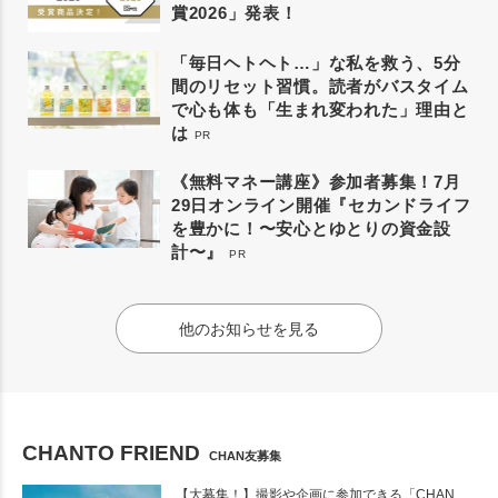
賞2026」発表！
「毎日ヘトヘト…」な私を救う、5分
間のリセット習慣。読者がバスタイム
で心も体も「生まれ変われた」理由と
は
PR
《無料マネー講座》参加者募集！7月
29日オンライン開催『セカンドライフ
を豊かに！〜安心とゆとりの資金設
計〜』
PR
他のお知らせを見る
CHANTO FRIEND
CHAN友募集
【大募集！】撮影や企画に参加できる「CHAN