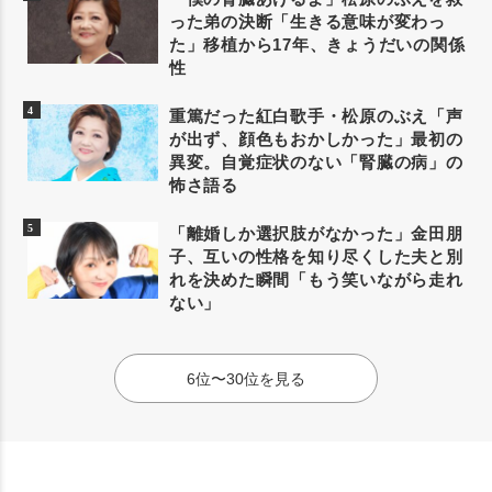
った弟の決断「生きる意味が変わっ
た」移植から17年、きょうだいの関係
性
重篤だった紅白歌手・松原のぶえ「声
が出ず、顔色もおかしかった」最初の
異変。自覚症状のない「腎臓の病」の
怖さ語る
「離婚しか選択肢がなかった」金田朋
子、互いの性格を知り尽くした夫と別
れを決めた瞬間「もう笑いながら走れ
ない」
6位〜30位を見る