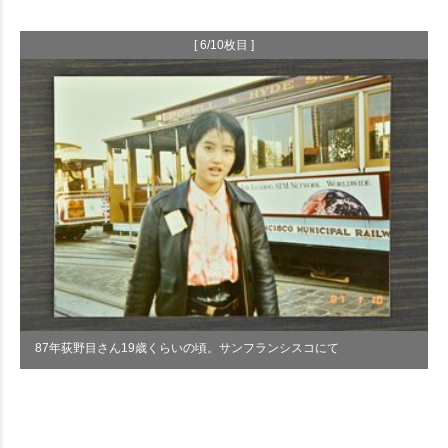
[ 6/10枚目 ]
87年荻野目さん19歳くらいの頃。サンフランシスコにて