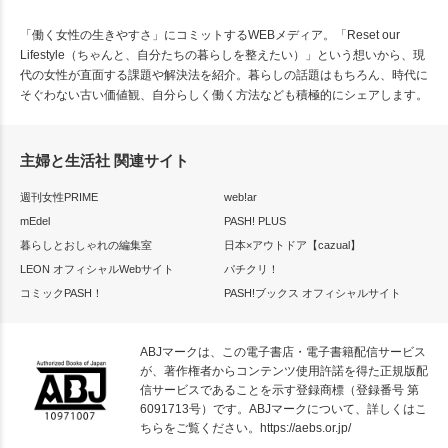
「働く女性の生きやすさ」にコミットするWEBメディア。「Reset our
Lifestyle（ちゃんと、自分たちの暮らしを整えたい）」という想いから、現
代の女性が直面する課題や解決法を紹介。暮らしの話題はもちろん、時代に
そぐわない古い価値観、自分らしく働く方法なども積極的にシェアします。
主婦と生活社 関連サイト
週刊女性PRIME
web!ar
mEdel
PASH! PLUS
暮らしとおしゃれの編集室
日本×アウトドア【cazual】
LEON オフィシャルWebサイト
パチクリ！
コミックPASH！
PASH!ブックス オフィシャルサイト
ABJマークは、この電子書店・電子書籍配信サービス
が、著作権者からコンテンツ使用許諾を得た正規版配
信サービスであることを示す登録商標（登録番号 第
6091713号）です。ABJマークについて、詳しくはこ
ちらをご覧ください。
https://aebs.or.jp/