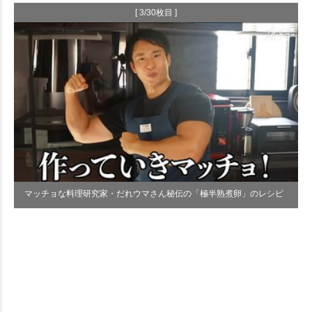
[ 3/30枚目 ]
マッチョな料理研究家・だれウマさん秘伝の「極半熟煮卵」のレシピ