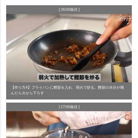
[ 26/30枚目 ]
【作り方4】フライパンに鰹節を入れ、弱火で炒る。鰹節の水分が飛
んだら火から下ろす
[ 27/30枚目 ]