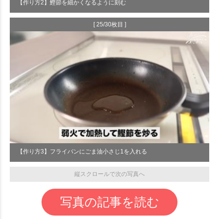
【作り方2】鰹節を細かくなるように刻む
[ 25/30枚目 ]
【作り方3】フライパンにごま油小さじ1を入れる
縦スクロールで次の写真へ
写真の記事を読む