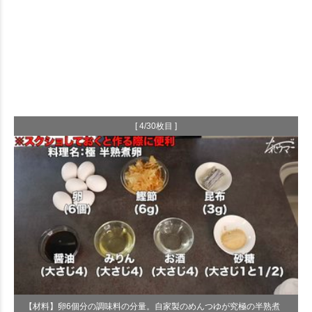
[ 4/30枚目 ]
【材料】卵6個分の調味料の分量。自家製のめんつゆが究極の半熟煮