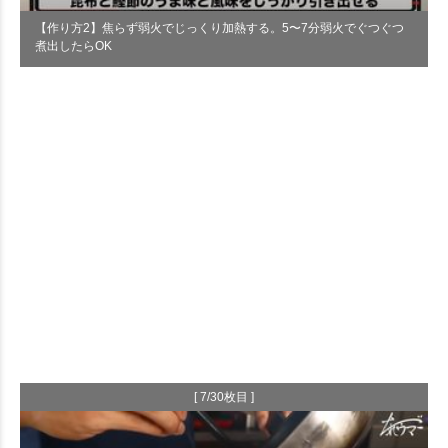
【作り方2】焦らず弱火でじっくり加熱する。5〜7分弱火でぐつぐつ
煮出したらOK
[ 7/30枚目 ]