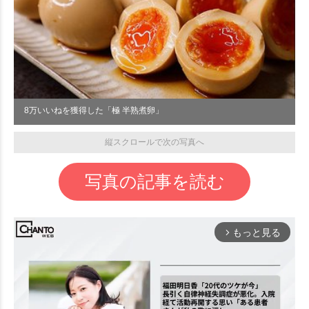
8万いいねを獲得した「極 半熟煮卵」
縦スクロールで次の写真へ
写真の記事を読む
もっと見る
arrow_forward_ios