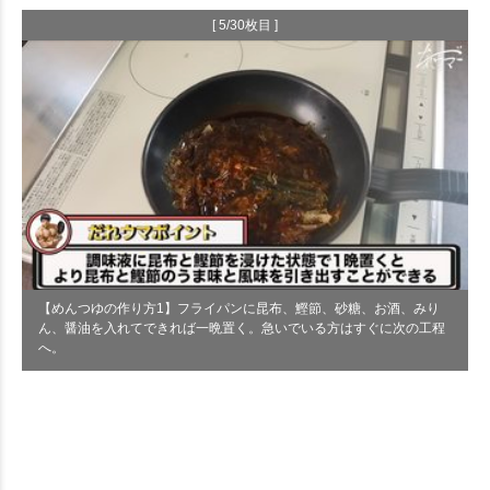
[ 5/30枚目 ]
【めんつゆの作り方1】フライパンに昆布、鰹節、砂糖、お酒、みり
ん、醤油を入れてできれば一晩置く。急いでいる方はすぐに次の工程
へ。