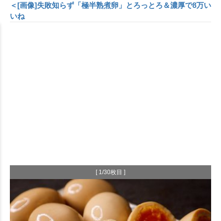
＜[画像]失敗知らず「極半熟煮卵」とろっとろ＆濃厚で8万い
いね
[ 1/30枚目 ]