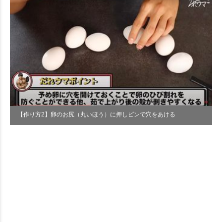
【作り方2】卵のお尻（丸いほう）に押しピンで穴をあける