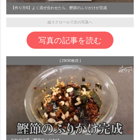
【作り方6】よく混ぜ合わせたら、鰹節のふりかけが完成
縦スクロールで次の写真へ
写真の記事を読む
[ 29/30枚目 ]
だれウマ流「鰹節のふりかけ」