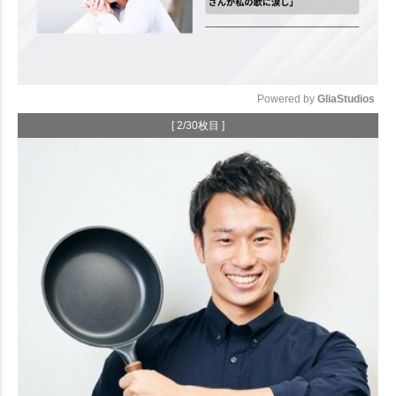
Powered by 
GliaStudios
[ 2/30枚目 ]
Mute