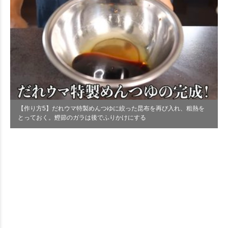
【作り方5】だれウマ特製めんつゆに絞った昆布を再び入れ、粗熱を
とっておく。鰹節のガラは後でふりかけにする