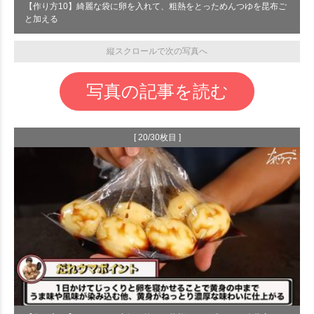
【作り方10】綺麗な袋に卵を入れて、粗熱をとっためんつゆを昆布ご
と加える
縦スクロールで次の写真へ
写真の記事を読む
[ 20/30枚目 ]