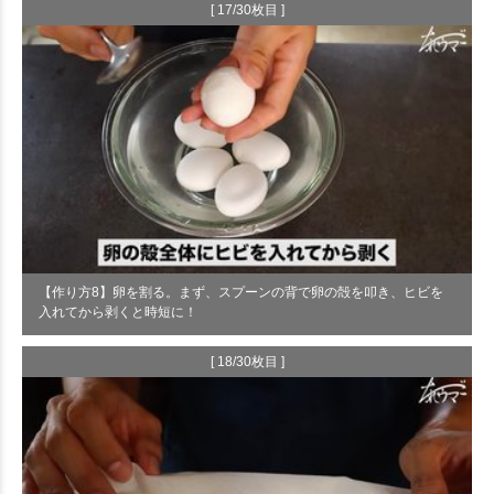
[ 17/30枚目 ]
【作り方8】卵を割る。まず、スプーンの背で卵の殻を叩き、ヒビを
入れてから剥くと時短に！
[ 18/30枚目 ]