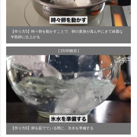
【作り方5】時々卵を動かすことで、卵の黄身が真ん中にきて綺麗な
半熟卵に仕上がる
[ 15/30枚目 ]
【作り方6】卵を茹でている間に、氷水を準備する