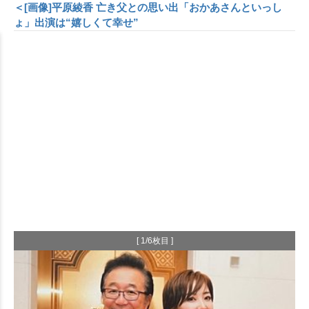
＜[画像]平原綾香 亡き父との思い出「おかあさんといっし
ょ」出演は“嬉しくて幸せ”
[ 1/6枚目 ]