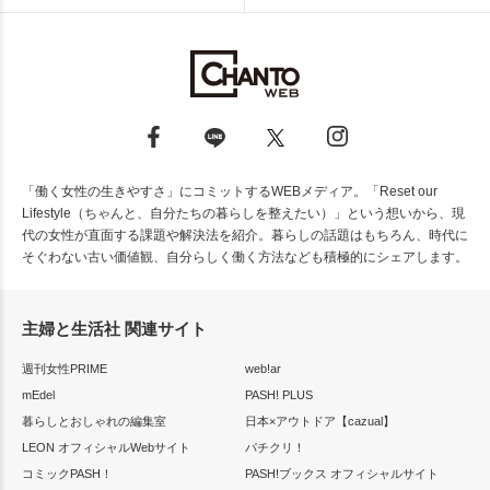
「働く女性の生きやすさ」にコミットするWEBメディア。「Reset our
Lifestyle（ちゃんと、自分たちの暮らしを整えたい）」という想いから、現
代の女性が直面する課題や解決法を紹介。暮らしの話題はもちろん、時代に
そぐわない古い価値観、自分らしく働く方法なども積極的にシェアします。
主婦と生活社 関連サイト
週刊女性PRIME
web!ar
mEdel
PASH! PLUS
暮らしとおしゃれの編集室
日本×アウトドア【cazual】
LEON オフィシャルWebサイト
パチクリ！
コミックPASH！
PASH!ブックス オフィシャルサイト