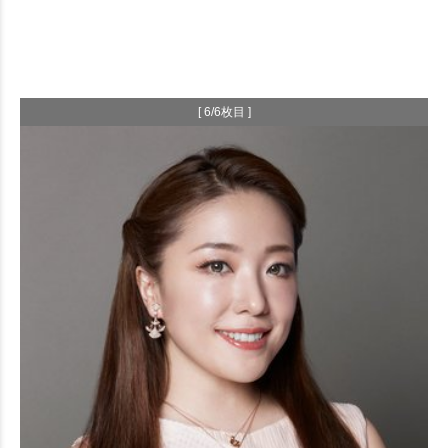
[ 6/6枚目 ]