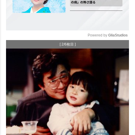
Powered by 
GliaStudios
[ 2/6枚目 ]
Mute