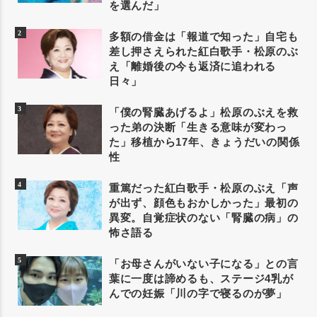
を選んだ」
多額の借金は「報道で知った」自宅も
差し押さえられた紅白歌手・松原のぶ
え「離婚後の今も返済に追われる
日々」
「僕の腎臓あげるよ」松原のぶえを救
った弟の決断「生きる意味が変わっ
た」移植から17年、きょうだいの関係
性
重篤だった紅白歌手・松原のぶえ「声
が出ず、顔色もおかしかった」最初の
異変。自覚症状のない「腎臓の病」の
怖さ語る
「お母さんがいない子になる」との言
葉に一度は諦めるも、ステージ4乳が
んでの妊娠「川の字で寝るのが夢」