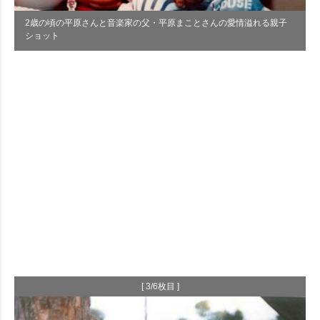
2歳の頃の平原さんと音楽家の父・平原まことさんの愛情溢れる親子
ショット
[ 3/6枚目 ]