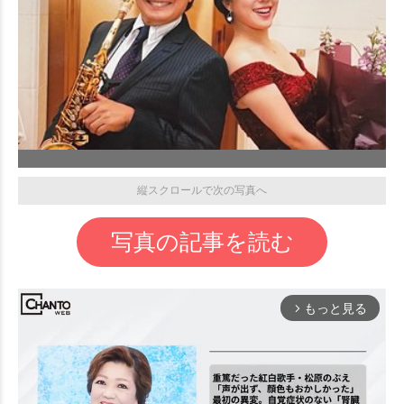
縦スクロールで次の写真へ
写真の記事を読む
もっと見る
arrow_forward_ios