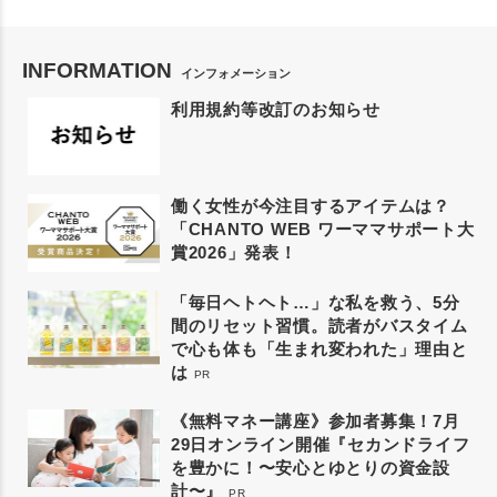
INFORMATION
インフォメーション
利用規約等改訂のお知らせ
働く女性が今注目するアイテムは？
「CHANTO WEB ワーママサポート大
賞2026」発表！
「毎日ヘトヘト…」な私を救う、5分
間のリセット習慣。読者がバスタイム
で心も体も「生まれ変われた」理由と
は
PR
《無料マネー講座》参加者募集！7月
29日オンライン開催『セカンドライフ
を豊かに！〜安心とゆとりの資金設
計〜』
PR