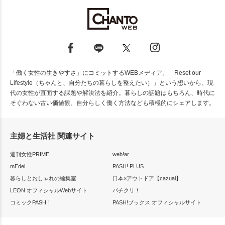
「働く女性の生きやすさ」にコミットするWEBメディア。「Reset our
Lifestyle（ちゃんと、自分たちの暮らしを整えたい）」という想いから、現
代の女性が直面する課題や解決法を紹介。暮らしの話題はもちろん、時代に
そぐわない古い価値観、自分らしく働く方法なども積極的にシェアします。
主婦と生活社 関連サイト
週刊女性PRIME
web!ar
mEdel
PASH! PLUS
暮らしとおしゃれの編集室
日本×アウトドア【cazual】
LEON オフィシャルWebサイト
パチクリ！
コミックPASH！
PASH!ブックス オフィシャルサイト