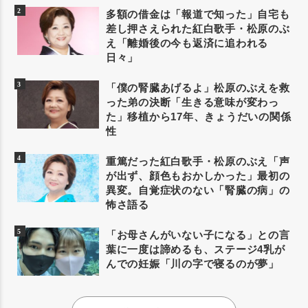
多額の借金は「報道で知った」自宅も
差し押さえられた紅白歌手・松原のぶ
え「離婚後の今も返済に追われる
日々」
「僕の腎臓あげるよ」松原のぶえを救
った弟の決断「生きる意味が変わっ
た」移植から17年、きょうだいの関係
性
重篤だった紅白歌手・松原のぶえ「声
が出ず、顔色もおかしかった」最初の
異変。自覚症状のない「腎臓の病」の
怖さ語る
「お母さんがいない子になる」との言
葉に一度は諦めるも、ステージ4乳が
んでの妊娠「川の字で寝るのが夢」