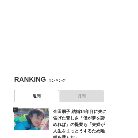
RANKING
ランキング
週間
月間
金田朋子 結婚14年目に夫に
告げた苦しさ「僕が夢を諦
めれば」の提案も「夫婦が
人生をまっとうするため離
婚を選んだ」