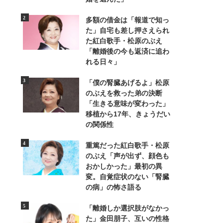
多額の借金は「報道で知っ
た」自宅も差し押さえられ
た紅白歌手・松原のぶえ
「離婚後の今も返済に追わ
れる日々」
3/5
「僕の腎臓あげるよ」松原
のぶえを救った弟の決断
図書室前に貼られている「教育漫才の効果とや
「生きる意味が変わった」
移植から17年、きょうだい
の関係性
重篤だった紅白歌手・松原
のぶえ「声が出ず、顔色も
おかしかった」最初の異
変。自覚症状のない「腎臓
の病」の怖さ語る
「離婚しか選択肢がなかっ
た」金田朋子、互いの性格