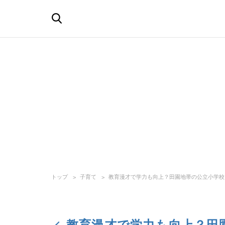
トップ
子育て
教育漫才で学力も向上？田園地帯の公立小学校
教育漫才で学力も向上？田