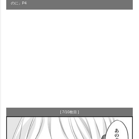
のに」P4
[ 7/10枚目 ]