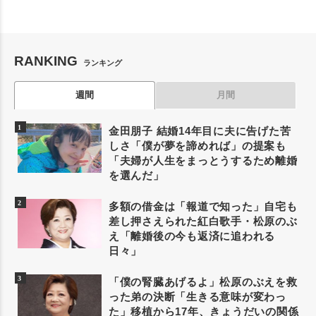
RANKING
ランキング
週間
月間
金田朋子 結婚14年目に夫に告げた苦
しさ「僕が夢を諦めれば」の提案も
「夫婦が人生をまっとうするため離婚
を選んだ」
多額の借金は「報道で知った」自宅も
差し押さえられた紅白歌手・松原のぶ
え「離婚後の今も返済に追われる
日々」
「僕の腎臓あげるよ」松原のぶえを救
った弟の決断「生きる意味が変わっ
た」移植から17年、きょうだいの関係