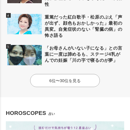
性
重篤だった紅白歌手・松原のぶえ「声
が出ず、顔色もおかしかった」最初の
異変。自覚症状のない「腎臓の病」の
怖さ語る
「お母さんがいない子になる」との言
葉に一度は諦めるも、ステージ4乳が
んでの妊娠「川の字で寝るのが夢」
6位〜30位を見る
HOROSCOPES
占い