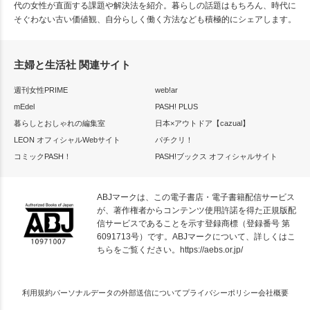
代の女性が直面する課題や解決法を紹介。暮らしの話題はもちろん、時代に
そぐわない古い価値観、自分らしく働く方法なども積極的にシェアします。
主婦と生活社 関連サイト
週刊女性PRIME
web!ar
mEdel
PASH! PLUS
暮らしとおしゃれの編集室
日本×アウトドア【cazual】
LEON オフィシャルWebサイト
パチクリ！
コミックPASH！
PASH!ブックス オフィシャルサイト
ABJマークは、この電子書店・電子書籍配信サービス
が、著作権者からコンテンツ使用許諾を得た正規版配
信サービスであることを示す登録商標（登録番号 第
6091713号）です。ABJマークについて、詳しくはこ
ちらをご覧ください。
https://aebs.or.jp/
利用規約
パーソナルデータの外部送信について
プライバシーポリシー
会社概要