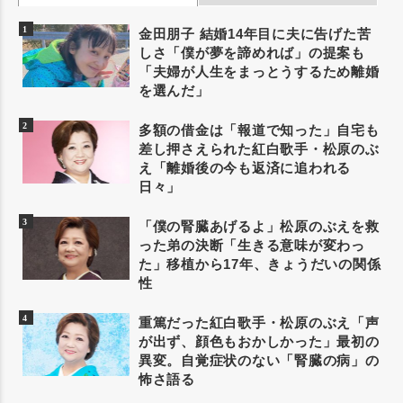
金田朋子 結婚14年目に夫に告げた苦
しさ「僕が夢を諦めれば」の提案も
「夫婦が人生をまっとうするため離婚
を選んだ」
多額の借金は「報道で知った」自宅も
差し押さえられた紅白歌手・松原のぶ
え「離婚後の今も返済に追われる
日々」
「僕の腎臓あげるよ」松原のぶえを救
った弟の決断「生きる意味が変わっ
た」移植から17年、きょうだいの関係
性
重篤だった紅白歌手・松原のぶえ「声
が出ず、顔色もおかしかった」最初の
異変。自覚症状のない「腎臓の病」の
怖さ語る