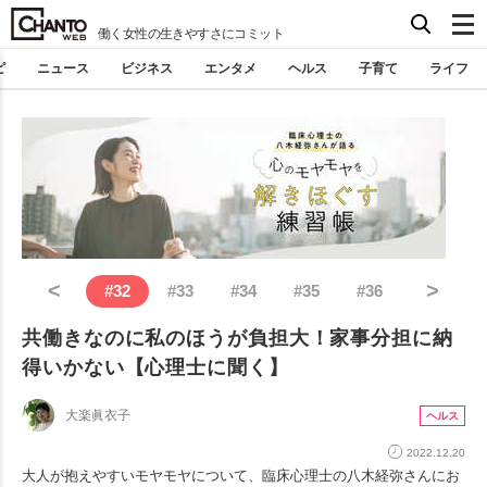
働く女性の生きやすさにコミット
ピ
ニュース
ビジネス
エンタメ
ヘルス
子育て
ライフ
<
>
#
32
#
33
#
34
#
35
#
36
共働きなのに私のほうが負担大！家事分担に納
得いかない【心理士に聞く】
大楽眞衣子
ヘルス
2022.12.20
大人が抱えやすいモヤモヤについて、臨床心理士の八木経弥さんにお