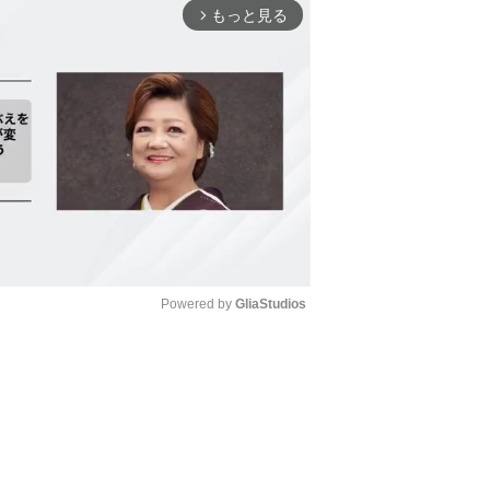
もっと見る
arrow_forward_ios
Powered by 
GliaStudios
Mute