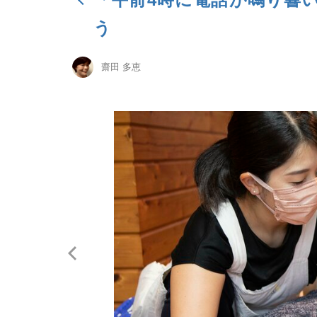
う
齋田 多恵