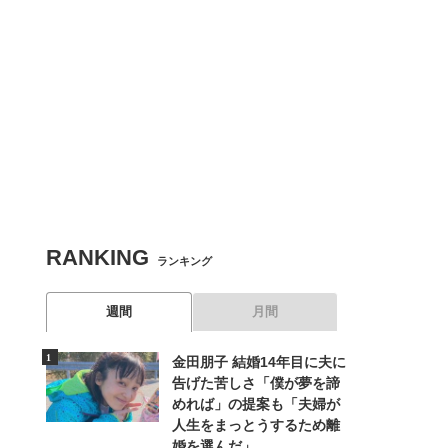
RANKING
ランキング
週間
月間
金田朋子 結婚14年目に夫に
告げた苦しさ「僕が夢を諦
めれば」の提案も「夫婦が
人生をまっとうするため離
婚を選んだ」