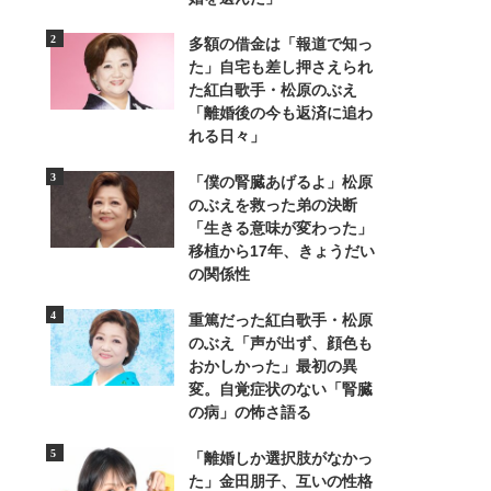
多額の借金は「報道で知っ
た」自宅も差し押さえられ
た紅白歌手・松原のぶえ
「離婚後の今も返済に追わ
れる日々」
2/8
「僕の腎臓あげるよ」松原
助産院「こもれび家」は、もともとは二世帯住宅だった広い
のぶえを救った弟の決断
「生きる意味が変わった」
移植から17年、きょうだい
の関係性
重篤だった紅白歌手・松原
のぶえ「声が出ず、顔色も
おかしかった」最初の異
変。自覚症状のない「腎臓
の病」の怖さ語る
「離婚しか選択肢がなかっ
た」金田朋子、互いの性格