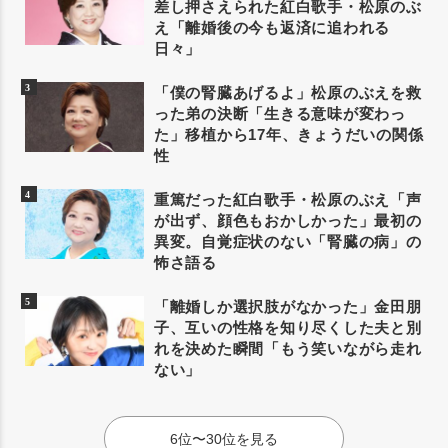
差し押さえられた紅白歌手・松原のぶ
え「離婚後の今も返済に追われる
日々」
「僕の腎臓あげるよ」松原のぶえを救
った弟の決断「生きる意味が変わっ
た」移植から17年、きょうだいの関係
性
重篤だった紅白歌手・松原のぶえ「声
が出ず、顔色もおかしかった」最初の
異変。自覚症状のない「腎臓の病」の
怖さ語る
「離婚しか選択肢がなかった」金田朋
子、互いの性格を知り尽くした夫と別
れを決めた瞬間「もう笑いながら走れ
ない」
6位〜30位を見る