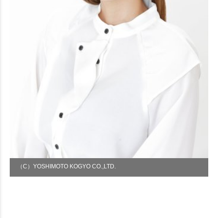
（C）YOSHIMOTO KOGYO CO.,LTD.