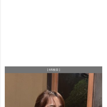
[ 4/6枚目 ]