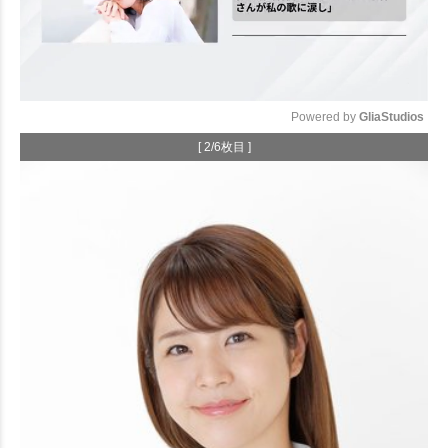
Powered by 
GliaStudios
[ 2/6枚目 ]
Mute