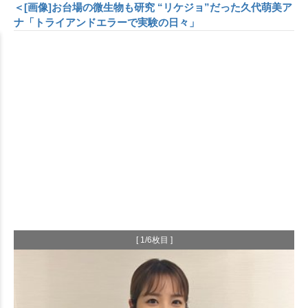
＜[画像]お台場の微生物も研究 “リケジョ”だった久代萌美ア
ナ「トライアンドエラーで実験の日々」
[ 1/6枚目 ]