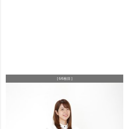
[ 6/6枚目 ]