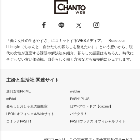
「働く女性の生きやすさ」にコミットするWEBメディア。「Reset our
Lifestyle（ちゃんと、自分たちの暮らしを整えたい）」という想いから、現
代の女性が直面する課題や解決法を紹介。暮らしの話題はもちろん、時代に
そぐわない古い価値観、自分らしく働く方法なども積極的にシェアします。
主婦と生活社 関連サイト
週刊女性PRIME
web!ar
mEdel
PASH! PLUS
暮らしとおしゃれの編集室
日本×アウトドア【cazual】
LEON オフィシャルWebサイト
パチクリ！
コミックPASH！
PASH!ブックス オフィシャルサイト
ABJマークは、この電子書店・電子書籍配信サービス