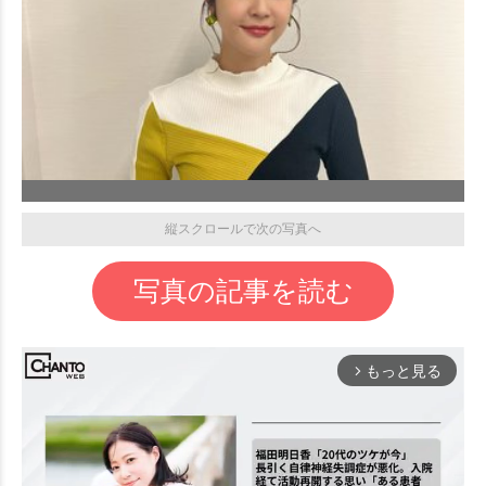
縦スクロールで次の写真へ
写真の記事を読む
もっと見る
arrow_forward_ios