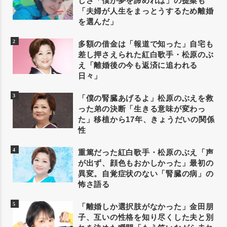
しさ「僕が夢を諦めれば」の提案も
「夫婦が人生をまっとうするため離婚
を選んだ」
多額の借金は「報道で知った」自宅も
差し押さえられた紅白歌手・松原のぶ
え「離婚後の今も返済に追われる
日々」
「僕の腎臓あげるよ」松原のぶえを救
った弟の決断「生きる意味が変わっ
た」移植から17年、きょうだいの関係
性
重篤だった紅白歌手・松原のぶえ「声
が出ず、顔色もおかしかった」最初の
異変。自覚症状のない「腎臓の病」の
怖さ語る
「離婚しか選択肢がなかった」金田朋
子、互いの性格を知り尽くした夫と別