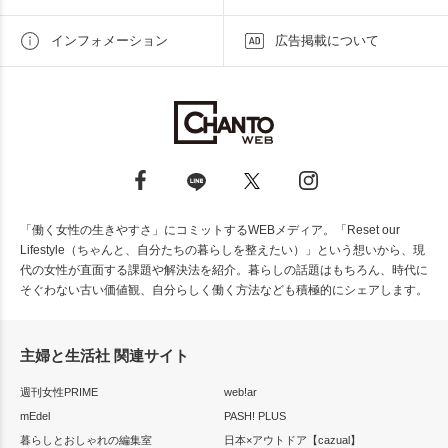
インフォメーション
広告掲載について
「働く女性の生きやすさ」にコミットするWEBメディア。「Reset our
Lifestyle（ちゃんと、自分たちの暮らしを整えたい）」という想いから、現
代の女性が直面する課題や解決法を紹介。暮らしの話題はもちろん、時代に
そぐわない古い価値観、自分らしく働く方法なども積極的にシェアします。
主婦と生活社 関連サイト
週刊女性PRIME
web!ar
mEdel
PASH! PLUS
暮らしとおしゃれの編集室
日本×アウトドア【cazual】