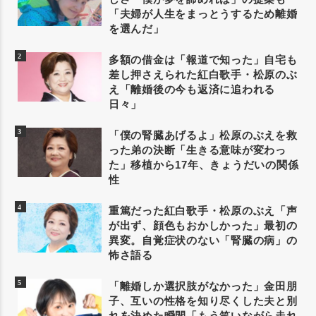
「夫婦が人生をまっとうするため離婚
を選んだ」
多額の借金は「報道で知った」自宅も
差し押さえられた紅白歌手・松原のぶ
え「離婚後の今も返済に追われる
日々」
「僕の腎臓あげるよ」松原のぶえを救
った弟の決断「生きる意味が変わっ
た」移植から17年、きょうだいの関係
性
重篤だった紅白歌手・松原のぶえ「声
が出ず、顔色もおかしかった」最初の
異変。自覚症状のない「腎臓の病」の
怖さ語る
「離婚しか選択肢がなかった」金田朋
子、互いの性格を知り尽くした夫と別
れを決めた瞬間「もう笑いながら走れ