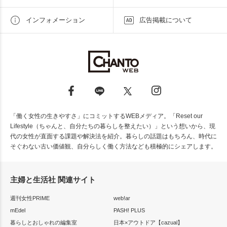
インフォメーション
広告掲載について
「働く女性の生きやすさ」にコミットするWEBメディア。「Reset our
Lifestyle（ちゃんと、自分たちの暮らしを整えたい）」という想いから、現
代の女性が直面する課題や解決法を紹介。暮らしの話題はもちろん、時代に
そぐわない古い価値観、自分らしく働く方法なども積極的にシェアします。
主婦と生活社 関連サイト
週刊女性PRIME
web!ar
mEdel
PASH! PLUS
暮らしとおしゃれの編集室
日本×アウトドア【cazual】