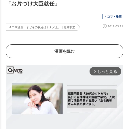
「お片づけ大臣就任」
４コマ・漫画
2019.03.21
４コマ漫画「子どもの視点はナナメ上」｜児島衣里
漫画を読む
もっと見る
arrow_forward_ios