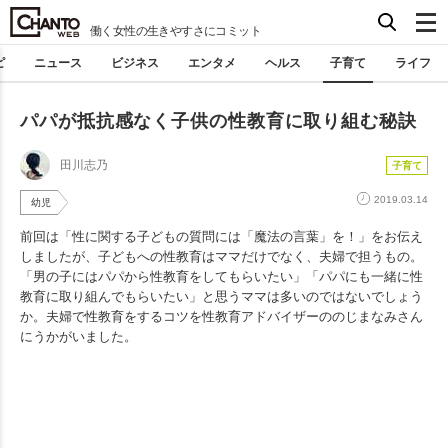
働く女性の生きやすさにコミット
ピ
ニュース
ビジネス
エンタメ
ヘルス
子育て
ライフ
パパが抵抗感なく子供の性教育に取り組む秘訣
田川志乃
子育て
2019.03.14
幼児
前回は「性に関する子どもの質問には「魔法の言葉」を！」をお伝え
しましたが、子どもへの性教育はママだけでなく、夫婦で担うもの。
「男の子にはパパから性教育をしてもらいたい」「パパにも一緒に性
教育に取り組んでもらいたい」と思うママは多いのではないでしょう
か。夫婦で性教育をするコツを性教育アドバイザーののじまなみさん
にうかがいました。