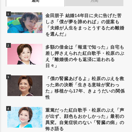
週間
月間
金田朋子 結婚14年目に夫に告げた苦
しさ「僕が夢を諦めれば」の提案も
「夫婦が人生をまっとうするため離婚
を選んだ」
多額の借金は「報道で知った」自宅も
差し押さえられた紅白歌手・松原のぶ
え「離婚後の今も返済に追われる
日々」
「僕の腎臓あげるよ」松原のぶえを救
った弟の決断「生きる意味が変わっ
た」移植から17年、きょうだいの関係
性
重篤だった紅白歌手・松原のぶえ「声
が出ず、顔色もおかしかった」最初の
異変。自覚症状のない「腎臓の病」の
怖さ語る