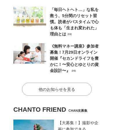
「毎日ヘトヘト…」な私を
救う、5分間のリセット習
慣。読者がバスタイムで心
も体も「生まれ変われた」
理由とは
PR
《無料マネー講座》参加者
募集！7月29日オンライン
開催『セカンドライフを豊
かに！〜安心とゆとりの資
金設計〜』
PR
他のお知らせを見る
CHANTO FRIEND
CHAN友募集
【大募集！】撮影や企
画に参加できる