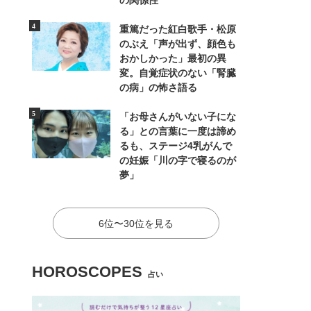
の関係性
重篤だった紅白歌手・松原
のぶえ「声が出ず、顔色も
おかしかった」最初の異
変。自覚症状のない「腎臓
の病」の怖さ語る
「お母さんがいない子にな
る」との言葉に一度は諦め
るも、ステージ4乳がんで
の妊娠「川の字で寝るのが
夢」
6位〜30位を見る
HOROSCOPES
占い