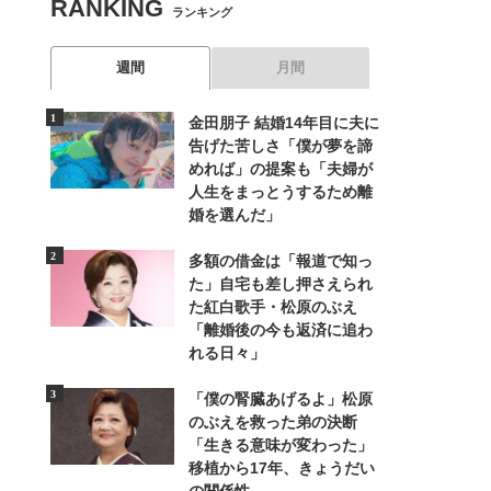
RANKING
ランキング
週間
月間
金田朋子 結婚14年目に夫に
告げた苦しさ「僕が夢を諦
めれば」の提案も「夫婦が
人生をまっとうするため離
婚を選んだ」
多額の借金は「報道で知っ
た」自宅も差し押さえられ
た紅白歌手・松原のぶえ
「離婚後の今も返済に追わ
れる日々」
「僕の腎臓あげるよ」松原
のぶえを救った弟の決断
「生きる意味が変わった」
移植から17年、きょうだい