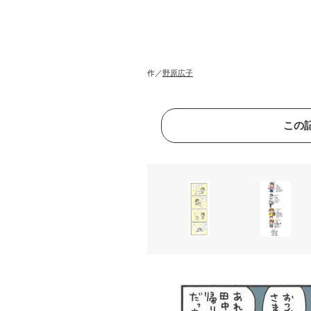
作／
野原広子
この