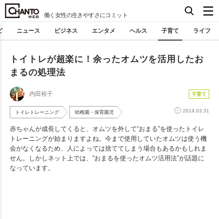
働く女性の生きやすさにコミット
ピ
ニュース
ビジネス
エンタメ
ヘルス
子育て
ライフ
トイトレが超楽に！余ったオムツを活用したお
まるの処理法
内田裕子
子育て
2019.03.31
トイレトレーニング
幼稚園・保育園児
赤ちゃんが成長してくると、オムツを外して“おまる”を使ったトイレ
トレーニングが始まりますよね。今まで使用していたオムツは使う機
会がなくなるため、人によっては捨ててしまう場合もあるかもしれま
せん。しかしネット上では、“おまるを使ったオムツ活用法”が話題に
なっています。