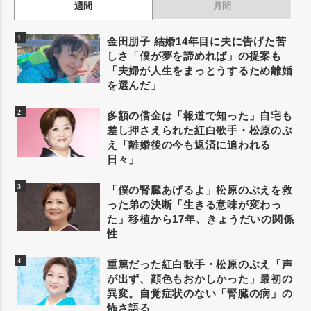
週間
月間
金田朋子 結婚14年目に夫に告げた苦
しさ「僕が夢を諦めれば」の提案も
「夫婦が人生をまっとうするため離婚
を選んだ」
多額の借金は「報道で知った」自宅も
差し押さえられた紅白歌手・松原のぶ
え「離婚後の今も返済に追われる
日々」
「僕の腎臓あげるよ」松原のぶえを救
った弟の決断「生きる意味が変わっ
た」移植から17年、きょうだいの関係
性
重篤だった紅白歌手・松原のぶえ「声
が出ず、顔色もおかしかった」最初の
異変。自覚症状のない「腎臓の病」の
怖さ語る