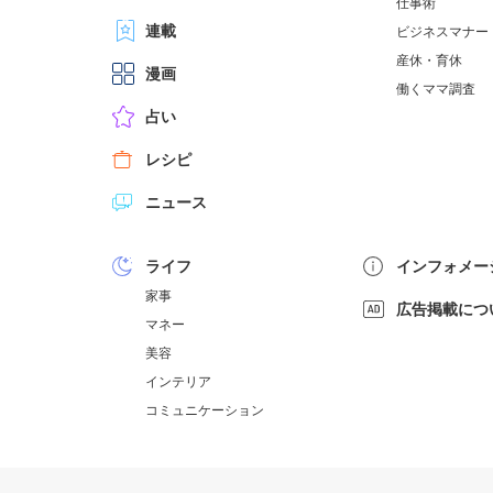
仕事術
連載
ビジネスマナー
産休・育休
漫画
働くママ調査
占い
レシピ
ニュース
ライフ
インフォメー
家事
広告掲載につ
マネー
美容
インテリア
コミュニケーション