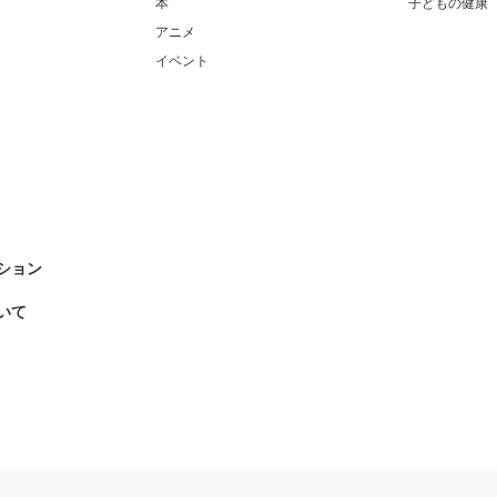
本
子どもの健康
アニメ
イベント
ション
いて