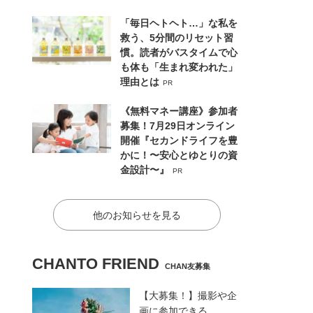
「毎日ヘトヘト…」な私を
救う、5分間のリセット習
慣。読者がバスタイムで心
も体も「生まれ変われた」
理由とは
PR
《無料マネー講座》参加者
募集！7月29日オンライン
開催『セカンドライフを豊
かに！〜安心とゆとりの資
金設計〜』
PR
他のお知らせを見る
CHANTO FRIEND
CHAN友募集
【大募集！】撮影や企
画に参加できる