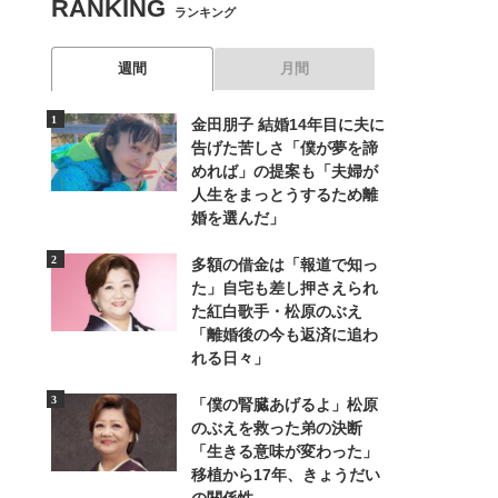
RANKING
ランキング
週間
月間
金田朋子 結婚14年目に夫に
告げた苦しさ「僕が夢を諦
めれば」の提案も「夫婦が
人生をまっとうするため離
婚を選んだ」
多額の借金は「報道で知っ
た」自宅も差し押さえられ
た紅白歌手・松原のぶえ
「離婚後の今も返済に追わ
れる日々」
「僕の腎臓あげるよ」松原
のぶえを救った弟の決断
「生きる意味が変わった」
移植から17年、きょうだい