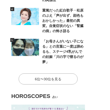
の関係性
重篤だった紅白歌手・松原
のぶえ「声が出ず、顔色も
おかしかった」最初の異
変。自覚症状のない「腎臓
の病」の怖さ語る
「お母さんがいない子にな
る」との言葉に一度は諦め
るも、ステージ4乳がんで
の妊娠「川の字で寝るのが
夢」
6位〜30位を見る
HOROSCOPES
占い