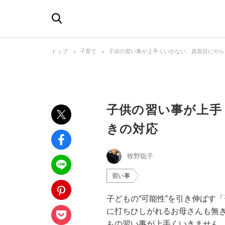
トップ
子育て
子供の習い事が上手くいかない、真面目にやら
子供の習い事が上手
きの対応
牧野聡子
習い事
子どもの“可能性”を引き伸ばす
に打ちひしがれるお母さんも無
もの習い事が上手くいきません