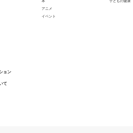
本
子どもの健康
アニメ
イベント
ション
いて