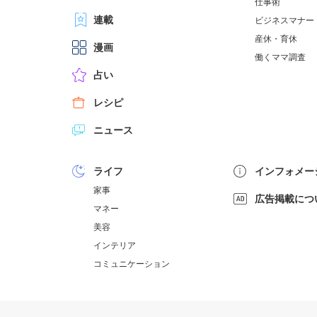
仕事術
連載
ビジネスマナー
産休・育休
漫画
働くママ調査
占い
レシピ
ニュース
ライフ
インフォメー
家事
広告掲載につ
マネー
美容
インテリア
コミュニケーション