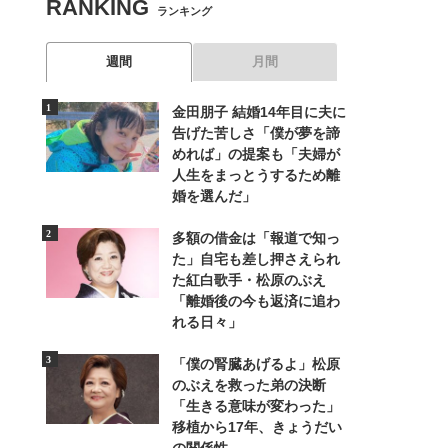
RANKING
ランキング
週間
月間
金田朋子 結婚14年目に夫に
告げた苦しさ「僕が夢を諦
めれば」の提案も「夫婦が
人生をまっとうするため離
婚を選んだ」
多額の借金は「報道で知っ
た」自宅も差し押さえられ
た紅白歌手・松原のぶえ
「離婚後の今も返済に追わ
れる日々」
「僕の腎臓あげるよ」松原
のぶえを救った弟の決断
「生きる意味が変わった」
移植から17年、きょうだい