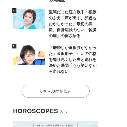
の関係性
重篤だった紅白歌手・松原
のぶえ「声が出ず、顔色も
おかしかった」最初の異
変。自覚症状のない「腎臓
の病」の怖さ語る
「離婚しか選択肢がなかっ
た」金田朋子、互いの性格
を知り尽くした夫と別れを
決めた瞬間「もう笑いなが
ら走れない」
6位〜30位を見る
HOROSCOPES
占い