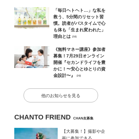
「毎日ヘトヘト…」な私を
救う、5分間のリセット習
慣。読者がバスタイムで心
も体も「生まれ変われた」
理由とは
PR
《無料マネー講座》参加者
募集！7月29日オンライン
開催『セカンドライフを豊
かに！〜安心とゆとりの資
金設計〜』
PR
他のお知らせを見る
CHANTO FRIEND
CHAN友募集
【大募集！】撮影や企
画に参加できる