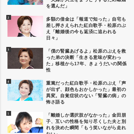
を選んだ」
多額の借金は「報道で知った」自宅も
差し押さえられた紅白歌手・松原のぶ
え「離婚後の今も返済に追われる
日々」
「僕の腎臓あげるよ」松原のぶえを救
った弟の決断「生きる意味が変わっ
た」移植から17年、きょうだいの関係
性
重篤だった紅白歌手・松原のぶえ「声
が出ず、顔色もおかしかった」最初の
異変。自覚症状のない「腎臓の病」の
怖さ語る
「離婚しか選択肢がなかった」金田朋
子、互いの性格を知り尽くした夫と別
れを決めた瞬間「もう笑いながら走れ
ない」