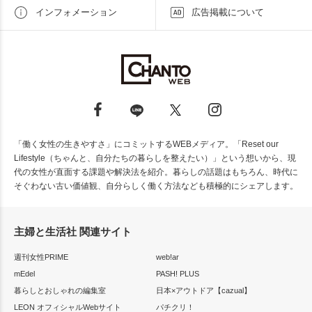
インフォメーション
広告掲載について
「働く女性の生きやすさ」にコミットするWEBメディア。「Reset our
Lifestyle（ちゃんと、自分たちの暮らしを整えたい）」という想いから、現
代の女性が直面する課題や解決法を紹介。暮らしの話題はもちろん、時代に
そぐわない古い価値観、自分らしく働く方法なども積極的にシェアします。
主婦と生活社 関連サイト
週刊女性PRIME
web!ar
mEdel
PASH! PLUS
暮らしとおしゃれの編集室
日本×アウトドア【cazual】
LEON オフィシャルWebサイト
パチクリ！