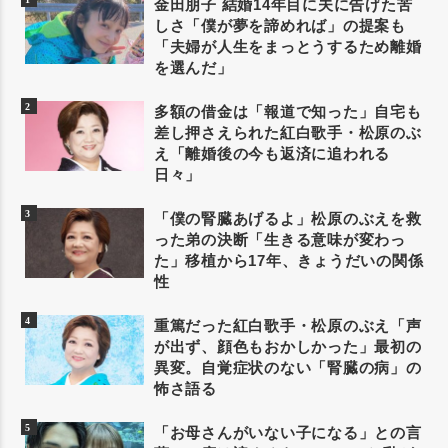
金田朋子 結婚14年目に夫に告げた苦
しさ「僕が夢を諦めれば」の提案も
「夫婦が人生をまっとうするため離婚
を選んだ」
多額の借金は「報道で知った」自宅も
差し押さえられた紅白歌手・松原のぶ
え「離婚後の今も返済に追われる
日々」
「僕の腎臓あげるよ」松原のぶえを救
った弟の決断「生きる意味が変わっ
た」移植から17年、きょうだいの関係
性
重篤だった紅白歌手・松原のぶえ「声
が出ず、顔色もおかしかった」最初の
異変。自覚症状のない「腎臓の病」の
怖さ語る
「お母さんがいない子になる」との言