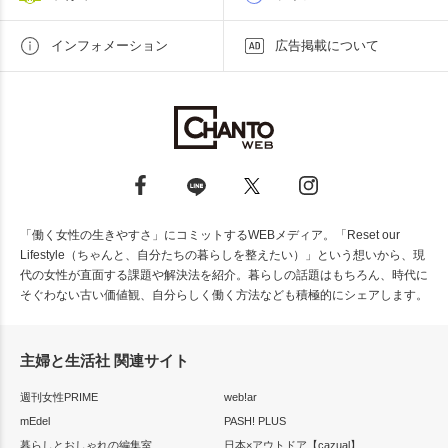
インフォメーション
広告掲載について
「働く女性の生きやすさ」にコミットするWEBメディア。「Reset our
Lifestyle（ちゃんと、自分たちの暮らしを整えたい）」という想いから、現
代の女性が直面する課題や解決法を紹介。暮らしの話題はもちろん、時代に
そぐわない古い価値観、自分らしく働く方法なども積極的にシェアします。
主婦と生活社 関連サイト
週刊女性PRIME
web!ar
mEdel
PASH! PLUS
暮らしとおしゃれの編集室
日本×アウトドア【cazual】