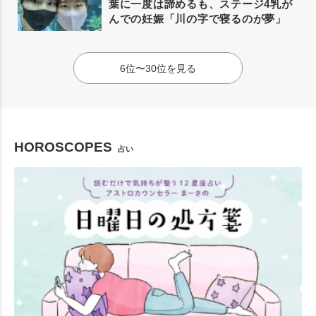
葉に一度は諦めるも、ステージ4乳が
んでの妊娠「川の字で寝るのが夢」
6位〜30位を見る
HOROSCOPES
占い