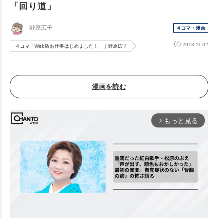
「回り道」
野原広子
４コマ・漫画
2018.11.02
４コマ「Web版お仕事はじめました！」｜野原広子
漫画を読む
もっと見る
arrow_forward_ios