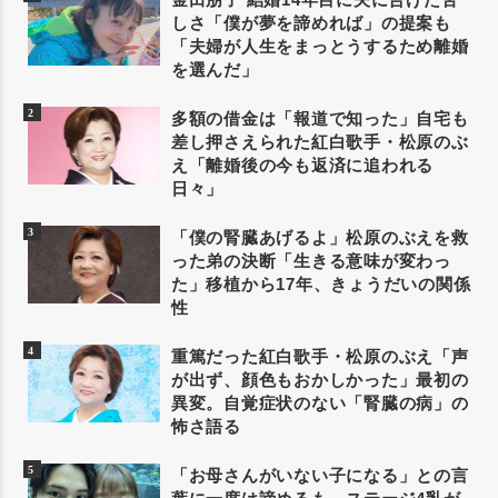
しさ「僕が夢を諦めれば」の提案も
「夫婦が人生をまっとうするため離婚
を選んだ」
多額の借金は「報道で知った」自宅も
差し押さえられた紅白歌手・松原のぶ
え「離婚後の今も返済に追われる
日々」
「僕の腎臓あげるよ」松原のぶえを救
った弟の決断「生きる意味が変わっ
た」移植から17年、きょうだいの関係
性
重篤だった紅白歌手・松原のぶえ「声
が出ず、顔色もおかしかった」最初の
異変。自覚症状のない「腎臓の病」の
怖さ語る
「お母さんがいない子になる」との言