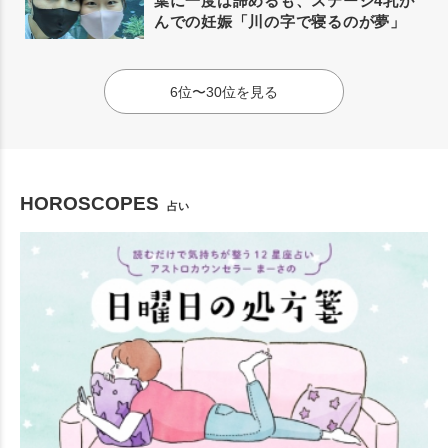
葉に一度は諦めるも、ステージ4乳が
んでの妊娠「川の字で寝るのが夢」
6位〜30位を見る
HOROSCOPES
占い