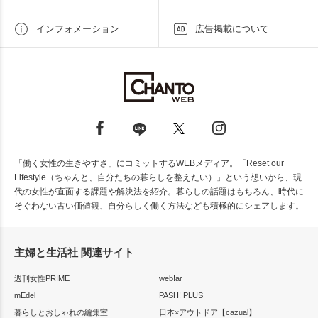
インフォメーション
広告掲載について
「働く女性の生きやすさ」にコミットするWEBメディア。「Reset our
Lifestyle（ちゃんと、自分たちの暮らしを整えたい）」という想いから、現
代の女性が直面する課題や解決法を紹介。暮らしの話題はもちろん、時代に
そぐわない古い価値観、自分らしく働く方法なども積極的にシェアします。
主婦と生活社 関連サイト
週刊女性PRIME
web!ar
mEdel
PASH! PLUS
暮らしとおしゃれの編集室
日本×アウトドア【cazual】