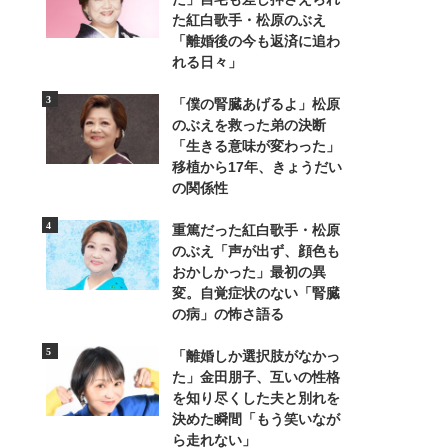
た紅白歌手・松原のぶえ
「離婚後の今も返済に追わ
れる日々」
「僕の腎臓あげるよ」松原
のぶえを救った弟の決断
「生きる意味が変わった」
移植から17年、きょうだい
の関係性
重篤だった紅白歌手・松原
のぶえ「声が出ず、顔色も
おかしかった」最初の異
変。自覚症状のない「腎臓
の病」の怖さ語る
「離婚しか選択肢がなかっ
た」金田朋子、互いの性格
を知り尽くした夫と別れを
決めた瞬間「もう笑いなが
ら走れない」