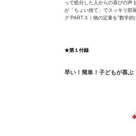
って処分した人からの喜びの声 
が「ちょい捨て」でスッキリ部屋
グ PART３｜物の定量を"数学
★第１付録
早い！簡単！子どもが喜ぶ