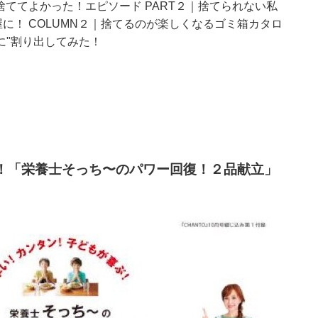
捨ててよかった！エピソード PART２｜捨てられない私
に！ COLUMN２｜捨てるのが楽しくなるゴミ箱カタロ
的に"割り出してみた！
！
「栄養士そっち〜のパワー回復！２品献立
」