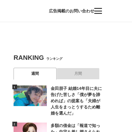
広告掲載のお問い合わせ
RANKING
ランキング
週間
月間
金田朋子 結婚14年目に夫に
告げた苦しさ「僕が夢を諦
めれば」の提案も「夫婦が
人生をまっとうするため離
婚を選んだ」
多額の借金は「報道で知っ
た」自宅も差し押さえられ