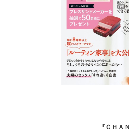
『ＣＨＡＮ