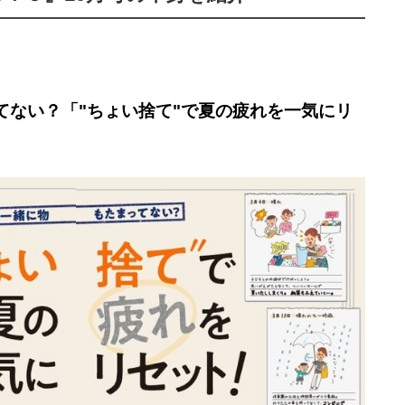
てない？「"ちょい捨て"で夏の疲れを一気にリ