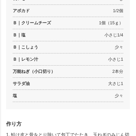
アボカド
1/2個
Ｂ｜クリームチーズ
1個（15ｇ）
Ｂ｜塩
小さじ1/4
Ｂ｜こしょう
少々
Ｂ｜レモン汁
小さじ1
万能ねぎ（小口切り）
2本分
サラダ油
大さじ1
塩
少々
作り方
1. 鮭は皮と骨をとり除いて包丁でたたき、玉ねぎのみじん切