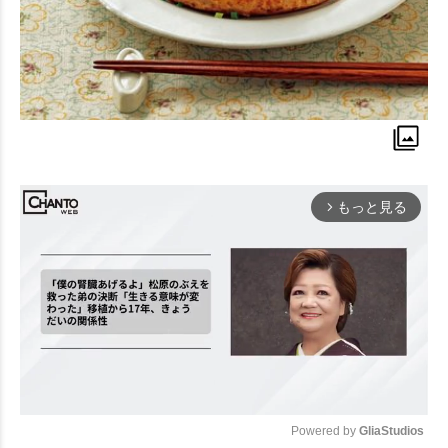
もっと見る
arrow_forward_ios
Powered by 
GliaStudios