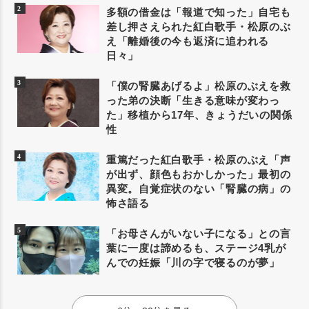
多額の借金は「報道で知った」自宅も
差し押さえられた紅白歌手・松原のぶ
え「離婚後の今も返済に追われる
日々」
「僕の腎臓あげるよ」松原のぶえを救
った弟の決断「生きる意味が変わっ
た」移植から17年、きょうだいの関係
性
重篤だった紅白歌手・松原のぶえ「声
が出ず、顔色もおかしかった」最初の
異変。自覚症状のない「腎臓の病」の
怖さ語る
「お母さんがいない子になる」との言
葉に一度は諦めるも、ステージ4乳が
んでの妊娠「川の字で寝るのが夢」