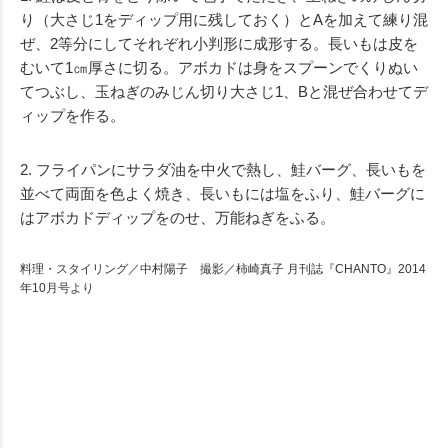
り（大さじ1をディップ用に残しておく）とAを加えて練り混
ぜ、2等分にしてそれぞれ小判形に成形する。長いもは皮を
むいて1㎝厚さに切る。アボカドは身をスプーンでくりぬい
てつぶし、玉ねぎのみじん切り大さじ1、Bと混ぜ合わせてデ
ィップを作る。
2. フライパンにサラダ油を中火で熱し、鮭バーグ、長いもを
並べて両面を色よく焼き、長いもには塩をふり、鮭バーグに
はアボカドディップをのせ、万能ねぎをふる。
料理・スタイリング／中村陽子 撮影／柿崎真子 月刊誌『CHANTO』2014
年10月号より