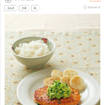
2016.04.13
玉ねぎ
主菜
鮭