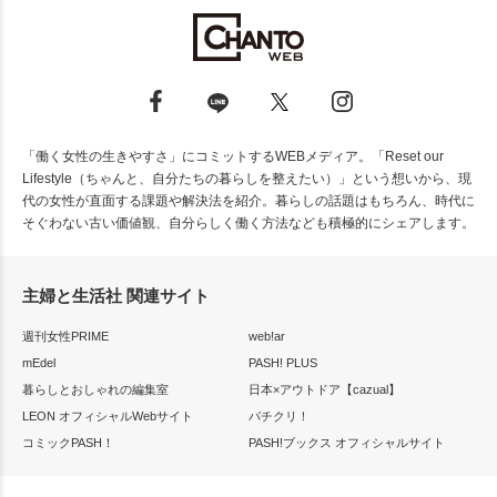
「働く女性の生きやすさ」にコミットするWEBメディア。「Reset our
Lifestyle（ちゃんと、自分たちの暮らしを整えたい）」という想いから、現
代の女性が直面する課題や解決法を紹介。暮らしの話題はもちろん、時代に
そぐわない古い価値観、自分らしく働く方法なども積極的にシェアします。
主婦と生活社 関連サイト
週刊女性PRIME
web!ar
mEdel
PASH! PLUS
暮らしとおしゃれの編集室
日本×アウトドア【cazual】
LEON オフィシャルWebサイト
パチクリ！
コミックPASH！
PASH!ブックス オフィシャルサイト