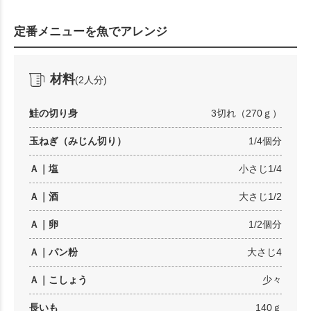
Mute
定番メニューを魚でアレンジ
材料
(2人分)
鮭の切り身
3切れ（270ｇ）
玉ねぎ（みじん切り）
1/4個分
Ａ｜塩
小さじ1/4
Ａ｜酒
大さじ1/2
Ａ｜卵
1/2個分
Ａ｜パン粉
大さじ4
Ａ｜こしょう
少々
長いも
140ｇ