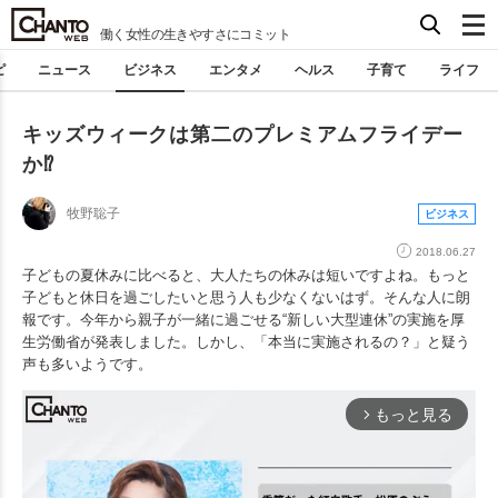
働く女性の生きやすさにコミット
ピ
ニュース
ビジネス
エンタメ
ヘルス
子育て
ライフ
キッズウィークは第二のプレミアムフライデー
か⁉︎
牧野聡子
ビジネス
2018.06.27
子どもの夏休みに比べると、大人たちの休みは短いですよね。もっと
子どもと休日を過ごしたいと思う人も少なくないはず。そんな人に朗
報です。今年から親子が一緒に過ごせる“新しい大型連休”の実施を厚
生労働省が発表しました。しかし、「本当に実施されるの？」と疑う
声も多いようです。
もっと見る
arrow_forward_ios