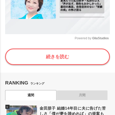
Powered by 
GliaStudios
Mute
続きを読む
RANKING
ランキング
週間
月間
金田朋子 結婚14年目に夫に告げた苦
しさ「僕が夢を諦めれば」の提案も