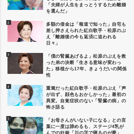
「夫婦が人生をまっとうするため離婚
を選んだ」
多額の借金は「報道で知った」自宅も
差し押さえられた紅白歌手・松原のぶ
え「離婚後の今も返済に追われる
日々」
「僕の腎臓あげるよ」松原のぶえを救
った弟の決断「生きる意味が変わっ
た」移植から17年、きょうだいの関係
性
重篤だった紅白歌手・松原のぶえ「声
が出ず、顔色もおかしかった」最初の
異変。自覚症状のない「腎臓の病」の
怖さ語る
「お母さんがいない子になる」との言
葉に一度は諦めるも、ステージ4乳が
んでの妊娠「川の字で寝るのが夢」