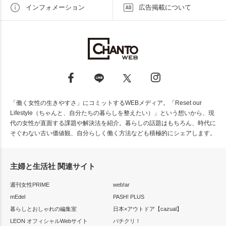
インフォメーション
広告掲載について
「働く女性の生きやすさ」にコミットするWEBメディア。「Reset our
Lifestyle（ちゃんと、自分たちの暮らしを整えたい）」という想いから、現
代の女性が直面する課題や解決法を紹介。暮らしの話題はもちろん、時代に
そぐわない古い価値観、自分らしく働く方法なども積極的にシェアします。
主婦と生活社 関連サイト
週刊女性PRIME
web!ar
mEdel
PASH! PLUS
暮らしとおしゃれの編集室
日本×アウトドア【cazual】
LEON オフィシャルWebサイト
パチクリ！