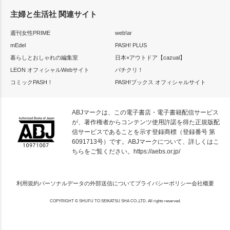
主婦と生活社 関連サイト
週刊女性PRIME
web!ar
mEdel
PASH! PLUS
暮らしとおしゃれの編集室
日本×アウトドア【cazual】
LEON オフィシャルWebサイト
パチクリ！
コミックPASH！
PASH!ブックス オフィシャルサイト
ABJマークは、この電子書店・電子書籍配信サービス
が、著作権者からコンテンツ使用許諾を得た正規版配
信サービスであることを示す登録商標（登録番号 第
6091713号）です。ABJマークについて、詳しくはこ
ちらをご覧ください。
https://aebs.or.jp/
利用規約
パーソナルデータの外部送信について
プライバシーポリシー
会社概要
COPYRIGHT © SHUFU TO SEIKATSU SHA CO.,LTD. All rights reserved.