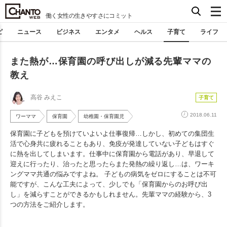
働く女性の生きやすさにコミット
ピ
ニュース
ビジネス
エンタメ
ヘルス
子育て
ライフ
また熱が…保育園の呼び出しが減る先輩ママの
教え
高谷 みえこ
子育て
2018.06.11
ワーママ
保育園
幼稚園・保育園児
保育園に子どもを預けていよいよ仕事復帰…しかし、初めての集団生
活で心身共に疲れることもあり、免疫が発達していない子どもはすぐ
に熱を出してしまいます。仕事中に保育園から電話があり、早退して
迎えに行ったり、治ったと思ったらまた発熱の繰り返し…は、ワーキ
ングママ共通の悩みですよね。 子どもの病気をゼロにすることは不可
能ですが、こんな工夫によって、少しでも「保育園からのお呼び出
し」を減らすことができるかもしれません。先輩ママの経験から、3
つの方法をご紹介します。