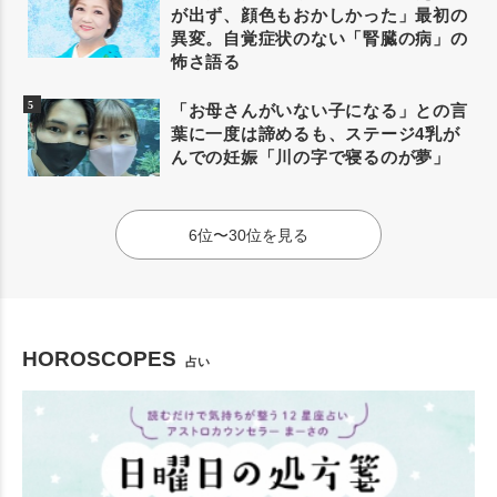
が出ず、顔色もおかしかった」最初の
異変。自覚症状のない「腎臓の病」の
怖さ語る
「お母さんがいない子になる」との言
葉に一度は諦めるも、ステージ4乳が
んでの妊娠「川の字で寝るのが夢」
6位〜30位を見る
HOROSCOPES
占い