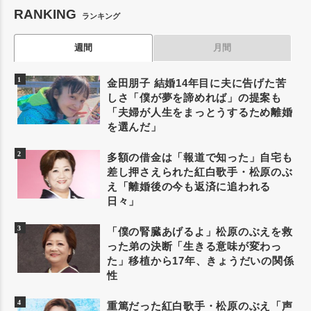
RANKING
ランキング
週間
月間
金田朋子 結婚14年目に夫に告げた苦
しさ「僕が夢を諦めれば」の提案も
「夫婦が人生をまっとうするため離婚
を選んだ」
多額の借金は「報道で知った」自宅も
差し押さえられた紅白歌手・松原のぶ
え「離婚後の今も返済に追われる
日々」
「僕の腎臓あげるよ」松原のぶえを救
った弟の決断「生きる意味が変わっ
た」移植から17年、きょうだいの関係
性
重篤だった紅白歌手・松原のぶえ「声