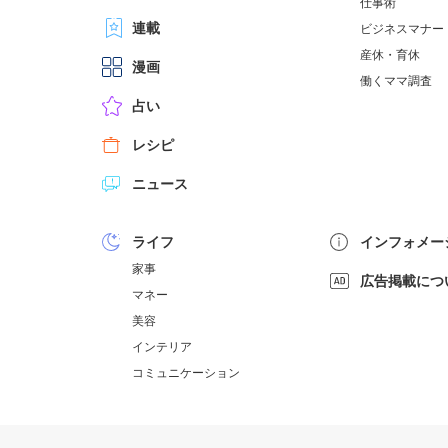
仕事術
連載
ビジネスマナー
産休・育休
漫画
働くママ調査
占い
レシピ
ニュース
ライフ
インフォメー
家事
広告掲載につ
マネー
美容
インテリア
コミュニケーション