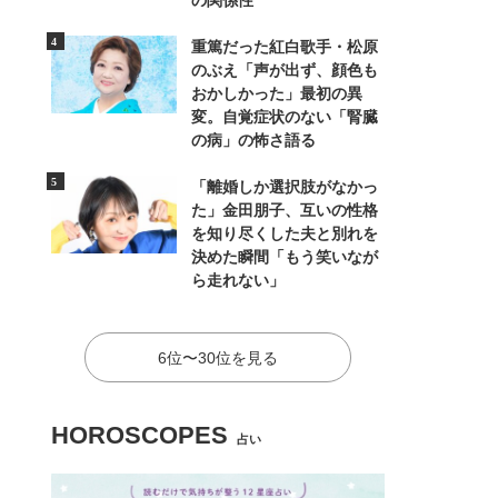
の関係性
重篤だった紅白歌手・松原
のぶえ「声が出ず、顔色も
おかしかった」最初の異
変。自覚症状のない「腎臓
の病」の怖さ語る
「離婚しか選択肢がなかっ
た」金田朋子、互いの性格
を知り尽くした夫と別れを
決めた瞬間「もう笑いなが
ら走れない」
6位〜30位を見る
HOROSCOPES
占い