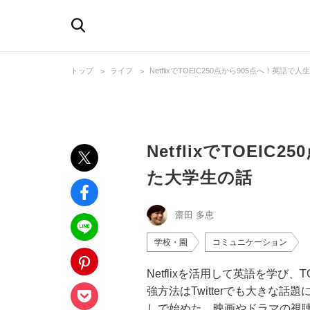
トップ
ライフ
NetflixでTOEIC250点から905点へ！英語
NetflixでTOEI
た大学生の話
齋田 多恵
学校・園
コミュニケーション
Netflixを活用して英語を学び
強方法はTwitterでも大きな
しで始めた、映画やドラマの視