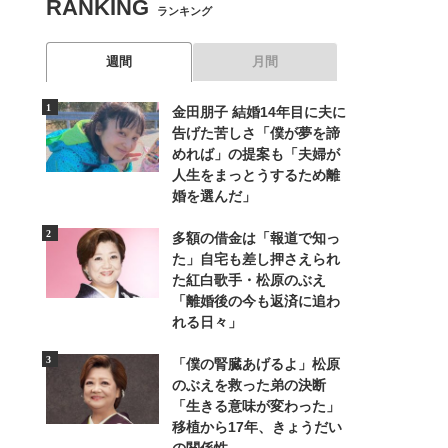
RANKING
ランキング
週間
月間
金田朋子 結婚14年目に夫に
告げた苦しさ「僕が夢を諦
めれば」の提案も「夫婦が
人生をまっとうするため離
婚を選んだ」
多額の借金は「報道で知っ
た」自宅も差し押さえられ
た紅白歌手・松原のぶえ
「離婚後の今も返済に追わ
れる日々」
「僕の腎臓あげるよ」松原
のぶえを救った弟の決断
「生きる意味が変わった」
移植から17年、きょうだい