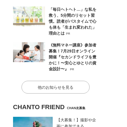
「毎日ヘトヘト…」な私を
救う、5分間のリセット習
慣。読者がバスタイムで心
も体も「生まれ変われた」
理由とは
PR
《無料マネー講座》参加者
募集！7月29日オンライン
開催『セカンドライフを豊
かに！〜安心とゆとりの資
金設計〜』
PR
他のお知らせを見る
CHANTO FRIEND
CHAN友募集
【大募集！】撮影や企
画に参加できる