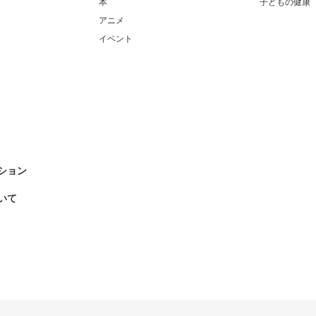
本
子どもの健康
アニメ
イベント
ション
いて