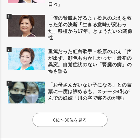
日々」
「僕の腎臓あげるよ」松原のぶえを救
った弟の決断「生きる意味が変わっ
た」移植から17年、きょうだいの関係
性
重篤だった紅白歌手・松原のぶえ「声
が出ず、顔色もおかしかった」最初の
異変。自覚症状のない「腎臓の病」の
怖さ語る
「お母さんがいない子になる」との言
葉に一度は諦めるも、ステージ4乳が
んでの妊娠「川の字で寝るのが夢」
6位〜30位を見る