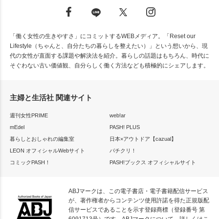
「働く女性の生きやすさ」にコミットするWEBメディア。「Reset our
Lifestyle（ちゃんと、自分たちの暮らしを整えたい）」という想いから、現
代の女性が直面する課題や解決法を紹介。暮らしの話題はもちろん、時代に
そぐわない古い価値観、自分らしく働く方法なども積極的にシェアします。
主婦と生活社 関連サイト
週刊女性PRIME
web!ar
mEdel
PASH! PLUS
暮らしとおしゃれの編集室
日本×アウトドア【cazual】
LEON オフィシャルWebサイト
パチクリ！
コミックPASH！
PASH!ブックス オフィシャルサイト
ABJマークは、この電子書店・電子書籍配信サービス
が、著作権者からコンテンツ使用許諾を得た正規版配
信サービスであることを示す登録商標（登録番号 第