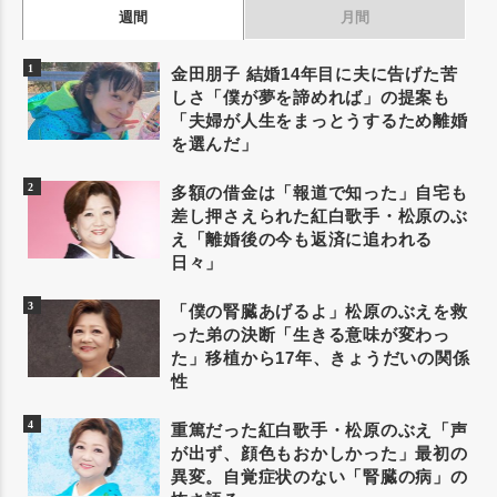
週間
月間
金田朋子 結婚14年目に夫に告げた苦
しさ「僕が夢を諦めれば」の提案も
「夫婦が人生をまっとうするため離婚
を選んだ」
多額の借金は「報道で知った」自宅も
差し押さえられた紅白歌手・松原のぶ
え「離婚後の今も返済に追われる
日々」
「僕の腎臓あげるよ」松原のぶえを救
った弟の決断「生きる意味が変わっ
た」移植から17年、きょうだいの関係
性
重篤だった紅白歌手・松原のぶえ「声
が出ず、顔色もおかしかった」最初の
異変。自覚症状のない「腎臓の病」の