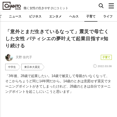
働く女性の生きやすさにコミット
ピ
ニュース
ビジネス
エンタメ
ヘルス
子育て
ライフ
「意外とまだ生きているなって」震災で母亡く
した女性 パティシエの夢叶えて起業目指す#知
り続ける
天野 佳代子
子育て
2022.03.06
中学生
東日本大震災
「3年後、28歳で起業したい。14歳で被災して母親がいなくなって、
そこからちょうど同じ14年間だから。14歳のときは意図せず震災でタ
ーニングポイントがきてしまったけれど、28歳のときは自分でターニ
ングポイントを起こしにいこうと思います」