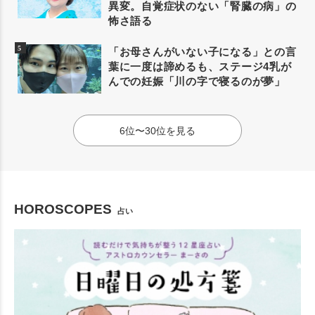
異変。自覚症状のない「腎臓の病」の
怖さ語る
「お母さんがいない子になる」との言
葉に一度は諦めるも、ステージ4乳が
んでの妊娠「川の字で寝るのが夢」
6位〜30位を見る
HOROSCOPES
占い