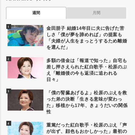
週間
月間
金田朋子 結婚14年目に夫に告げた苦
しさ「僕が夢を諦めれば」の提案も
「夫婦が人生をまっとうするため離婚
を選んだ」
多額の借金は「報道で知った」自宅も
差し押さえられた紅白歌手・松原のぶ
え「離婚後の今も返済に追われる
日々」
「僕の腎臓あげるよ」松原のぶえを救
った弟の決断「生きる意味が変わっ
た」移植から17年、きょうだいの関係
性
重篤だった紅白歌手・松原のぶえ「声
が出ず、顔色もおかしかった」最初の