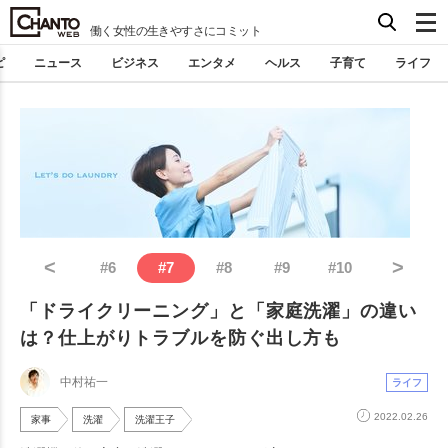
働く女性の生きやすさにコミット
ピ
ニュース
ビジネス
エンタメ
ヘルス
子育て
ライフ
<
>
#
6
#
7
#
8
#
9
#
10
「ドライクリーニング」と「家庭洗濯」の違い
は？仕上がりトラブルを防ぐ出し方も
中村祐一
ライフ
2022.02.26
家事
洗濯
洗濯王子