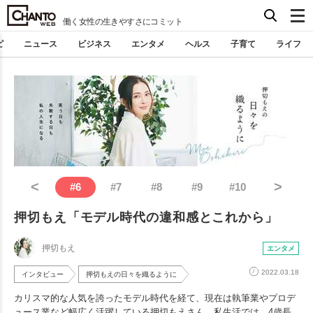
働く女性の生きやすさにコミット
ピ
ニュース
ビジネス
エンタメ
ヘルス
子育て
ライフ
<
>
#
6
#
7
#
8
#
9
#
10
押切もえ「モデル時代の違和感とこれから」
押切もえ
エンタメ
2022.03.18
インタビュー
押切もえの日々を織るように
カリスマ的な人気を誇ったモデル時代を経て、現在は執筆業やプロデ
ュース業など幅広く活躍している押切もえさん。私生活では、4歳長