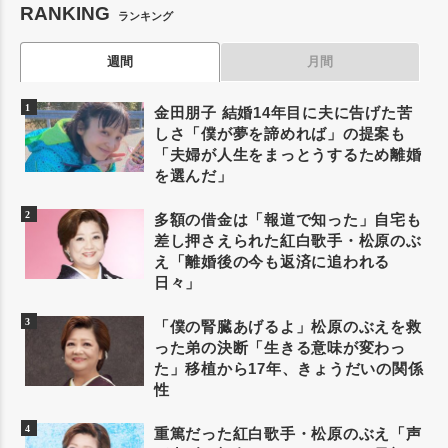
RANKING
ランキング
週間
月間
金田朋子 結婚14年目に夫に告げた苦
しさ「僕が夢を諦めれば」の提案も
「夫婦が人生をまっとうするため離婚
を選んだ」
多額の借金は「報道で知った」自宅も
差し押さえられた紅白歌手・松原のぶ
え「離婚後の今も返済に追われる
日々」
「僕の腎臓あげるよ」松原のぶえを救
った弟の決断「生きる意味が変わっ
た」移植から17年、きょうだいの関係
性
重篤だった紅白歌手・松原のぶえ「声