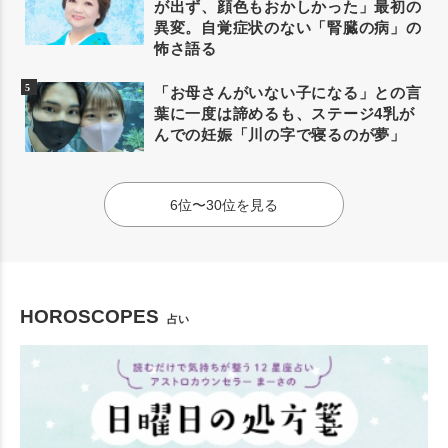
が出ず、顔色もおかしかった」最初の
異変。自覚症状のない「腎臓の病」の
怖さ語る
「お母さんがいない子になる」との言
葉に一度は諦めるも、ステージ4乳が
んでの妊娠「川の字で寝るのが夢」
6位〜30位を見る
HOROSCOPES
占い