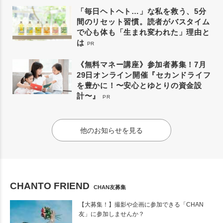
「毎日ヘトヘト…」な私を救う、5分
間のリセット習慣。読者がバスタイム
で心も体も「生まれ変われた」理由と
は
PR
《無料マネー講座》参加者募集！7月
29日オンライン開催『セカンドライフ
を豊かに！〜安心とゆとりの資金設
計〜』
PR
他のお知らせを見る
CHANTO FRIEND
CHAN友募集
【大募集！】撮影や企画に参加できる「CHAN
友」に参加しませんか？