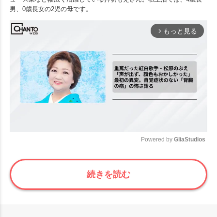
男、0歳長女の2児の母です。
もっと見る
arrow_forward_ios
Powered by 
GliaStudios
Mute
続きを読む