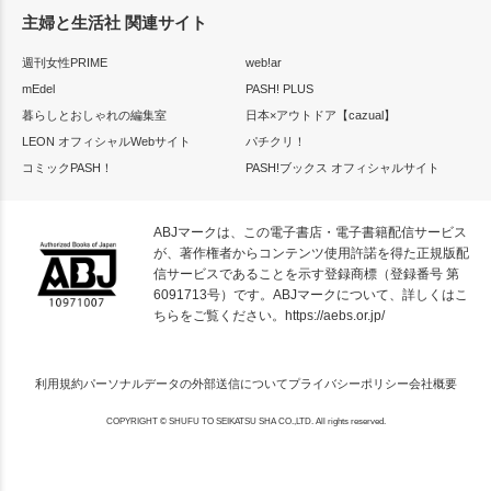
主婦と生活社 関連サイト
週刊女性PRIME
web!ar
mEdel
PASH! PLUS
暮らしとおしゃれの編集室
日本×アウトドア【cazual】
LEON オフィシャルWebサイト
パチクリ！
コミックPASH！
PASH!ブックス オフィシャルサイト
ABJマークは、この電子書店・電子書籍配信サービス
が、著作権者からコンテンツ使用許諾を得た正規版配
信サービスであることを示す登録商標（登録番号 第
6091713号）です。ABJマークについて、詳しくはこ
ちらをご覧ください。
https://aebs.or.jp/
利用規約
パーソナルデータの外部送信について
プライバシーポリシー
会社概要
COPYRIGHT © SHUFU TO SEIKATSU SHA CO.,LTD. All rights reserved.