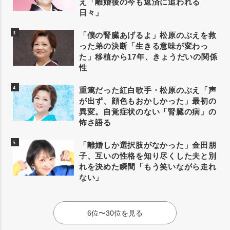
え「離婚後の今も返済に追われる
日々」
「僕の腎臓あげるよ」松原のぶえを救
った弟の決断「生きる意味が変わっ
た」移植から17年、きょうだいの関係
性
重篤だった紅白歌手・松原のぶえ「声
が出ず、顔色もおかしかった」最初の
異変。自覚症状のない「腎臓の病」の
怖さ語る
「離婚しか選択肢がなかった」金田朋
子、互いの性格を知り尽くした夫と別
れを決めた瞬間「もう笑いながら走れ
ない」
6位〜30位を見る