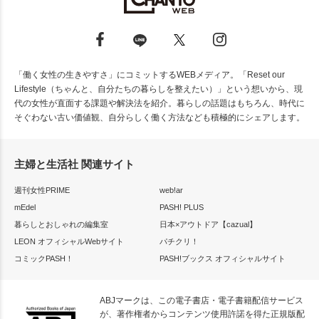
「働く女性の生きやすさ」にコミットするWEBメディア。「Reset our
Lifestyle（ちゃんと、自分たちの暮らしを整えたい）」という想いから、現
代の女性が直面する課題や解決法を紹介。暮らしの話題はもちろん、時代に
そぐわない古い価値観、自分らしく働く方法なども積極的にシェアします。
主婦と生活社 関連サイト
週刊女性PRIME
web!ar
mEdel
PASH! PLUS
暮らしとおしゃれの編集室
日本×アウトドア【cazual】
LEON オフィシャルWebサイト
パチクリ！
コミックPASH！
PASH!ブックス オフィシャルサイト
ABJマークは、この電子書店・電子書籍配信サービス
が、著作権者からコンテンツ使用許諾を得た正規版配