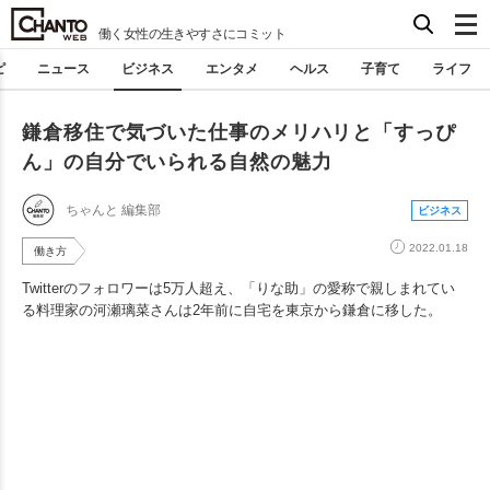
働く女性の生きやすさにコミット
ピ
ニュース
ビジネス
エンタメ
ヘルス
子育て
ライフ
鎌倉移住で気づいた仕事のメリハリと「すっぴ
ん」の自分でいられる自然の魅力
ちゃんと 編集部
ビジネス
2022.01.18
働き方
Twitterのフォロワーは5万人超え、「りな助」の愛称で親しまれてい
る料理家の河瀬璃菜さんは2年前に自宅を東京から鎌倉に移した。