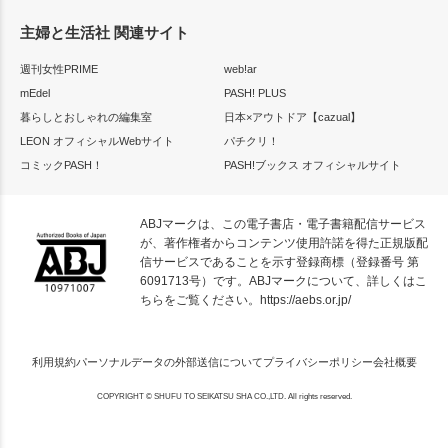
主婦と生活社 関連サイト
週刊女性PRIME
web!ar
mEdel
PASH! PLUS
暮らしとおしゃれの編集室
日本×アウトドア【cazual】
LEON オフィシャルWebサイト
パチクリ！
コミックPASH！
PASH!ブックス オフィシャルサイト
ABJマークは、この電子書店・電子書籍配信サービス
が、著作権者からコンテンツ使用許諾を得た正規版配
信サービスであることを示す登録商標（登録番号 第
6091713号）です。ABJマークについて、詳しくはこ
ちらをご覧ください。
https://aebs.or.jp/
利用規約
パーソナルデータの外部送信について
プライバシーポリシー
会社概要
COPYRIGHT © SHUFU TO SEIKATSU SHA CO.,LTD. All rights reserved.