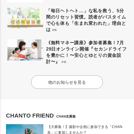
「毎日ヘトヘト…」な私を救う、5分
間のリセット習慣。読者がバスタイム
で心も体も「生まれ変われた」理由と
は
PR
《無料マネー講座》参加者募集！7月
29日オンライン開催『セカンドライフ
を豊かに！〜安心とゆとりの資金設
計〜』
PR
他のお知らせを見る
CHANTO FRIEND
CHAN友募集
【大募集！】撮影や企画に参加できる「CHAN
友」に参加しませんか？