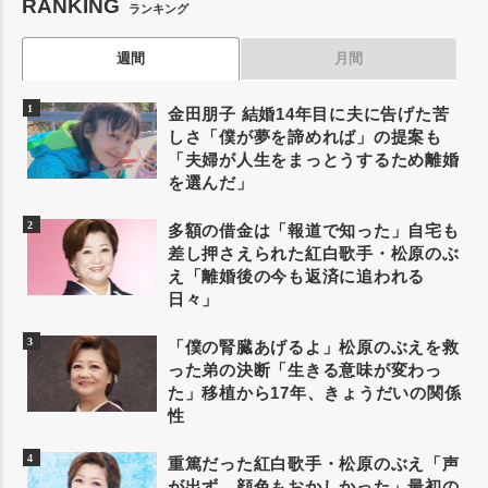
RANKING
ランキング
週間
月間
金田朋子 結婚14年目に夫に告げた苦
しさ「僕が夢を諦めれば」の提案も
「夫婦が人生をまっとうするため離婚
を選んだ」
多額の借金は「報道で知った」自宅も
差し押さえられた紅白歌手・松原のぶ
え「離婚後の今も返済に追われる
日々」
「僕の腎臓あげるよ」松原のぶえを救
った弟の決断「生きる意味が変わっ
た」移植から17年、きょうだいの関係
性
重篤だった紅白歌手・松原のぶえ「声
が出ず、顔色もおかしかった」最初の