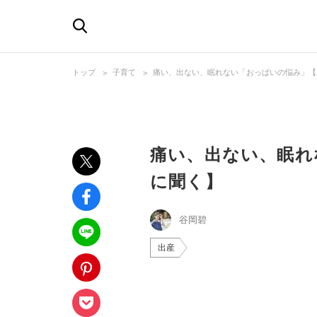
トップ
子育て
痛い、出ない、眠れない「おっぱいの悩み」【
痛い、出ない、眠れ
に聞く】
谷岡碧
出産