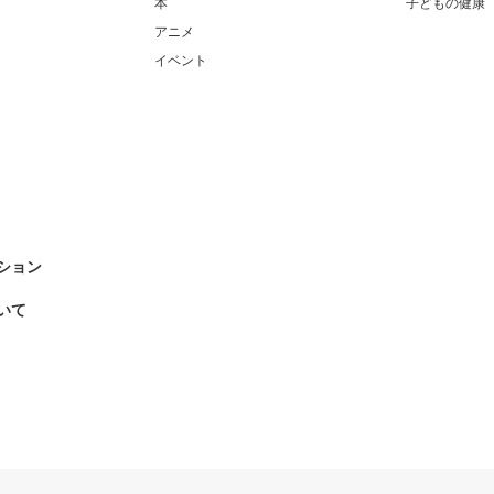
本
子どもの健康
アニメ
イベント
ション
いて