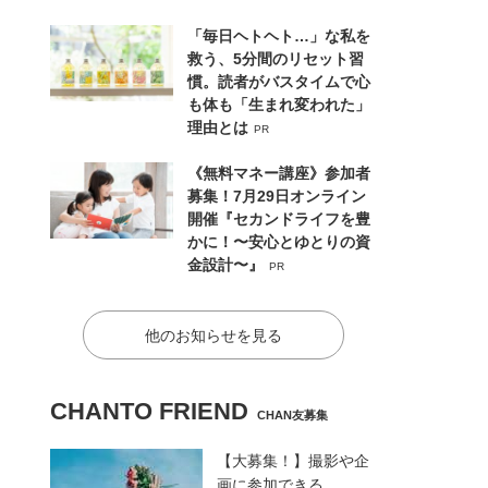
「毎日ヘトヘト…」な私を
救う、5分間のリセット習
慣。読者がバスタイムで心
も体も「生まれ変われた」
理由とは
PR
《無料マネー講座》参加者
募集！7月29日オンライン
開催『セカンドライフを豊
かに！〜安心とゆとりの資
金設計〜』
PR
他のお知らせを見る
CHANTO FRIEND
CHAN友募集
【大募集！】撮影や企
画に参加できる