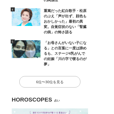
の関係性
重篤だった紅白歌手・松原
のぶえ「声が出ず、顔色も
おかしかった」最初の異
変。自覚症状のない「腎臓
の病」の怖さ語る
「お母さんがいない子にな
る」との言葉に一度は諦め
るも、ステージ4乳がんで
の妊娠「川の字で寝るのが
夢」
6位〜30位を見る
HOROSCOPES
占い