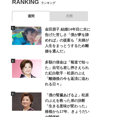
RANKING
ランキング
週間
月間
金田朋子 結婚14年目に夫に
告げた苦しさ「僕が夢を諦
めれば」の提案も「夫婦が
人生をまっとうするため離
婚を選んだ」
多額の借金は「報道で知っ
た」自宅も差し押さえられ
た紅白歌手・松原のぶえ
「離婚後の今も返済に追わ
れる日々」
「僕の腎臓あげるよ」松原
のぶえを救った弟の決断
「生きる意味が変わった」
移植から17年、きょうだい