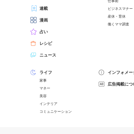
仕事術
連載
ビジネスマナー
産休・育休
漫画
働くママ調査
占い
レシピ
ニュース
ライフ
インフォメー
家事
広告掲載につ
マネー
美容
インテリア
コミュニケーション