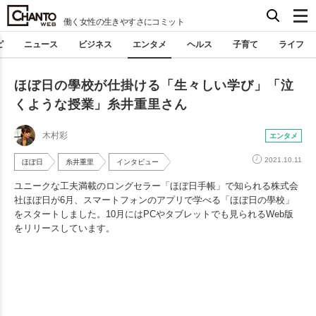
働く女性の生きやすさにコミット
ピ
ニュース
ビジネス
エンタメ
ヘルス
子育て
ライフ
ほぼ日の學校が仕掛ける「生々しい学び」「泣
くような授業」糸井重里さん
木村彩
エンタメ
2021.10.11
ほぼ日
糸井重里
インタビュー
ユニークな工夫満載のロングセラー「ほぼ日手帳」で知られる株式会
社ほぼ日が6月、スマートフォンのアプリで学べる「ほぼ日の學校」
をスタートしました。10月にはPCやタブレットでも見られるWeb版
をリリースしています。