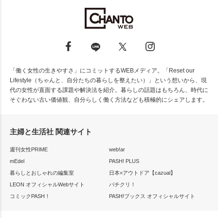
「働く女性の生きやすさ」にコミットするWEBメディア。「Reset our
Lifestyle（ちゃんと、自分たちの暮らしを整えたい）」という想いから、現
代の女性が直面する課題や解決法を紹介。暮らしの話題はもちろん、時代に
そぐわない古い価値観、自分らしく働く方法なども積極的にシェアします。
主婦と生活社 関連サイト
週刊女性PRIME
web!ar
mEdel
PASH! PLUS
暮らしとおしゃれの編集室
日本×アウトドア【cazual】
LEON オフィシャルWebサイト
パチクリ！
コミックPASH！
PASH!ブックス オフィシャルサイト