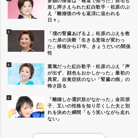
多額の借金は「報道で知った」自宅も
差し押さえられた紅白歌手・松原のぶ
え「離婚後の今も返済に追われる
日々」
「僕の腎臓あげるよ」松原のぶえを救
った弟の決断「生きる意味が変わっ
た」移植から17年、きょうだいの関係
性
重篤だった紅白歌手・松原のぶえ「声
が出ず、顔色もおかしかった」最初の
異変。自覚症状のない「腎臓の病」の
怖さ語る
「離婚しか選択肢がなかった」金田朋
子、互いの性格を知り尽くした夫と別
れを決めた瞬間「もう笑いながら走れ
ない」