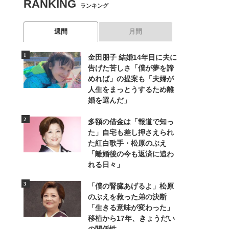
RANKING
ランキング
週間
月間
金田朋子 結婚14年目に夫に
告げた苦しさ「僕が夢を諦
めれば」の提案も「夫婦が
人生をまっとうするため離
婚を選んだ」
多額の借金は「報道で知っ
た」自宅も差し押さえられ
た紅白歌手・松原のぶえ
「離婚後の今も返済に追わ
れる日々」
「僕の腎臓あげるよ」松原
のぶえを救った弟の決断
「生きる意味が変わった」
移植から17年、きょうだい