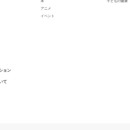
本
子どもの健康
アニメ
イベント
ション
いて