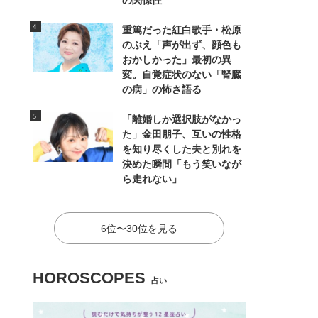
の関係性
重篤だった紅白歌手・松原
のぶえ「声が出ず、顔色も
おかしかった」最初の異
変。自覚症状のない「腎臓
の病」の怖さ語る
「離婚しか選択肢がなかっ
た」金田朋子、互いの性格
を知り尽くした夫と別れを
決めた瞬間「もう笑いなが
ら走れない」
6位〜30位を見る
HOROSCOPES
占い