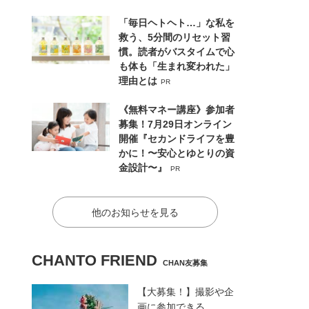
「毎日ヘトヘト…」な私を
救う、5分間のリセット習
慣。読者がバスタイムで心
も体も「生まれ変われた」
理由とは
PR
《無料マネー講座》参加者
募集！7月29日オンライン
開催『セカンドライフを豊
かに！〜安心とゆとりの資
金設計〜』
PR
他のお知らせを見る
CHANTO FRIEND
CHAN友募集
【大募集！】撮影や企
画に参加できる