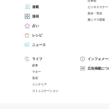
仕事術
連載
ビジネスマナー
産休・育休
漫画
働くママ調査
占い
レシピ
ニュース
ライフ
インフォメー
家事
広告掲載につ
マネー
美容
インテリア
コミュニケーション