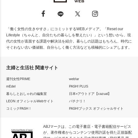
「働く女性の生きやすさ」にコミットするWEBメディア。「Reset our
Lifestyle（ちゃんと、自分たちの暮らしを整えたい）」という想いから、現
代の女性が直面する課題や解決法を紹介。暮らしの話題はもちろん、時代に
そぐわない古い価値観、自分らしく働く方法なども積極的にシェアします。
主婦と生活社 関連サイト
週刊女性PRIME
web!ar
mEdel
PASH! PLUS
暮らしとおしゃれの編集室
日本×アウトドア【cazual】
LEON オフィシャルWebサイト
パチクリ！
コミックPASH！
PASH!ブックス オフィシャルサイト
ABJマークは、この電子書店・電子書籍配信サービス
が、著作権者からコンテンツ使用許諾を得た正規版配