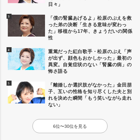
日々」
「僕の腎臓あげるよ」松原のぶえを救
った弟の決断「生きる意味が変わっ
た」移植から17年、きょうだいの関係
性
重篤だった紅白歌手・松原のぶえ「声
が出ず、顔色もおかしかった」最初の
異変。自覚症状のない「腎臓の病」の
怖さ語る
「離婚しか選択肢がなかった」金田朋
子、互いの性格を知り尽くした夫と別
れを決めた瞬間「もう笑いながら走れ
ない」
6位〜30位を見る