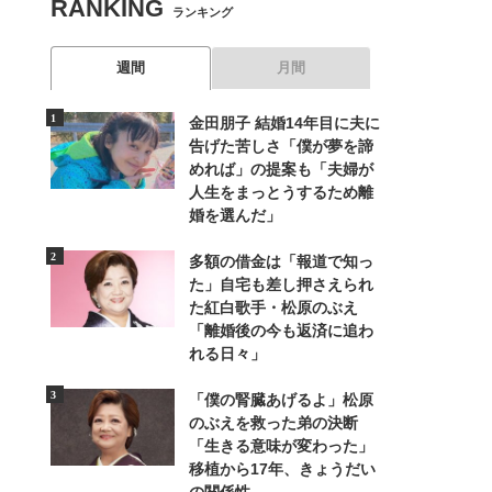
RANKING
ランキング
週間
月間
金田朋子 結婚14年目に夫に
告げた苦しさ「僕が夢を諦
めれば」の提案も「夫婦が
人生をまっとうするため離
婚を選んだ」
多額の借金は「報道で知っ
た」自宅も差し押さえられ
た紅白歌手・松原のぶえ
「離婚後の今も返済に追わ
れる日々」
「僕の腎臓あげるよ」松原
のぶえを救った弟の決断
「生きる意味が変わった」
移植から17年、きょうだい