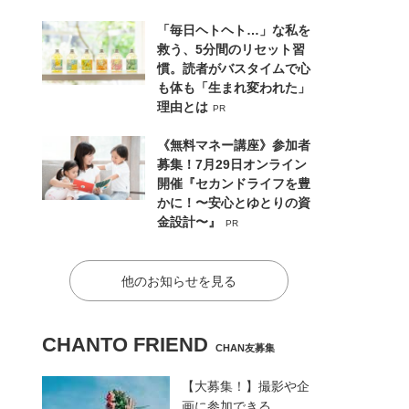
「毎日ヘトヘト…」な私を
救う、5分間のリセット習
慣。読者がバスタイムで心
も体も「生まれ変われた」
理由とは
PR
《無料マネー講座》参加者
募集！7月29日オンライン
開催『セカンドライフを豊
かに！〜安心とゆとりの資
金設計〜』
PR
他のお知らせを見る
CHANTO FRIEND
CHAN友募集
【大募集！】撮影や企
画に参加できる