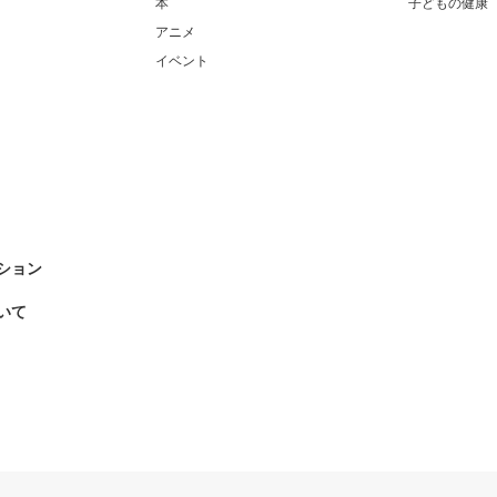
本
子どもの健康
アニメ
イベント
ション
いて