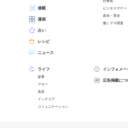
仕事術
連載
ビジネスマナー
産休・育休
漫画
働くママ調査
占い
レシピ
ニュース
ライフ
インフォメー
家事
広告掲載につ
マネー
美容
インテリア
コミュニケーション