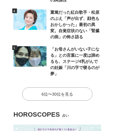
の関係性
重篤だった紅白歌手・松原
のぶえ「声が出ず、顔色も
おかしかった」最初の異
変。自覚症状のない「腎臓
の病」の怖さ語る
「お母さんがいない子にな
る」との言葉に一度は諦め
るも、ステージ4乳がんで
の妊娠「川の字で寝るのが
夢」
6位〜30位を見る
HOROSCOPES
占い